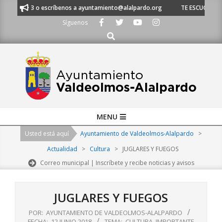
Skip
620 21 53 o escríbenos a ayuntamiento@alalpardo.org
TE ESCUCHAMOS - 
to
Síguenos
content
Buscar
Primary
MENU
Navigation
Usted está aquí
Ayuntamiento de Valdeolmos-Alalpardo
>
Menu
Actualidad
>
Cultura
>
JUGLARES Y FUEGOS
Correo municipal | Inscríbete y recibe noticias y avisos
JUGLARES Y FUEGOS
POR:
AYUNTAMIENTO DE VALDEOLMOS-ALALPARDO
FECHA:
12 JUNIO 2018
TEMA:
CULTURA
,
IMPORTANTE