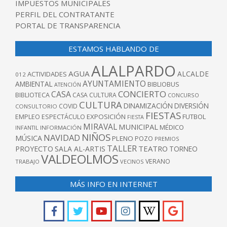
IMPUESTOS MUNICIPALES
PERFIL DEL CONTRATANTE
PORTAL DE TRANSPARENCIA
ESTAMOS HABLANDO DE
ALALPARDO
AGUA
ALCALDE
ACTIVIDADES
012
AYUNTAMIENTO
AMBIENTAL
BIBLIOBUS
ATENCIÓN
CONCIERTO
CASA
BIBLIOTECA
CASA CULTURA
CONCURSO
CULTURA
DINAMIZACIÓN
DIVERSIÓN
COVID
CONSULTORIO
FIESTAS
EXPOSICIÓN
FUTBOL
EMPLEO
ESPECTÁCULO
FIESTA
MIRAVAL
MUNICIPAL
MÉDICO
INFANTIL
INFORMACIÓN
NIÑOS
NAVIDAD
MÚSICA
PLENO
POZO
PREMIOS
TALLER
TEATRO
PROYECTO
SALA AL-ARTIS
TORNEO
VALDEOLMOS
VERANO
TRABAJO
VECINOS
MÁS INFO EN INTERNET