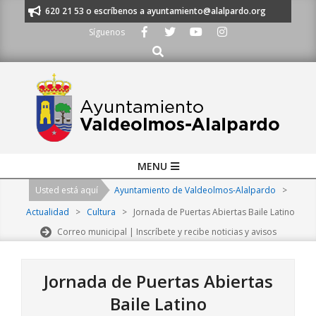
Skip
os al 91 620 21 53 o escríbenos a ayuntamiento@alalpardo.org
TE ESCU
to
Síguenos
content
Buscar
Primary
MENU
Navigation
Usted está aquí
Ayuntamiento de Valdeolmos-Alalpardo
>
Menu
Actualidad
>
Cultura
>
Jornada de Puertas Abiertas Baile Latino
Correo municipal | Inscríbete y recibe noticias y avisos
Jornada de Puertas Abiertas
Baile Latino