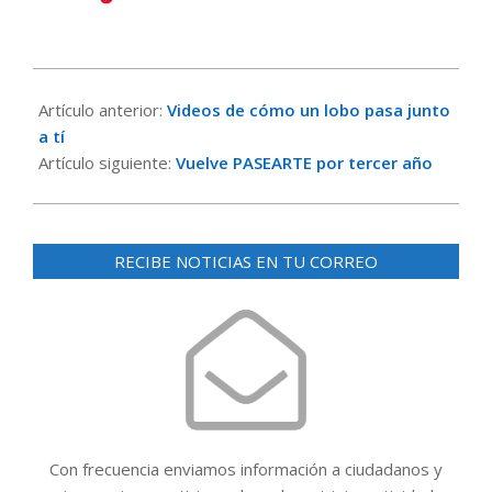
2017-
03-
Artículo anterior:
Videos de cómo un lobo pasa junto
13
a tí
Artículo siguiente:
Vuelve PASEARTE por tercer año
RECIBE NOTICIAS EN TU CORREO
Con frecuencia enviamos información a ciudadanos y