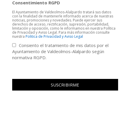
Consentimiento RGPD
El Ayuntamiento de Valdeolmos-Alalpardo tratará sus datos
con la finalidad de mantenerle informado acerca de nuestras
noticias, promociones y novedades. Puede ejercer sus
derechos de acceso, rectificación, supresión, portabilidad,
limitación y oposición, como le informamos en nuestra Política
de Privacidad y Aviso Legal. Para más información consulte
nuestra
Politica de Privacidad y Aviso Legal
Consiento el tratamiento de mis datos por el
Ayuntamiento de Valdeolmos-Alalpardo según
normativa RGPD.