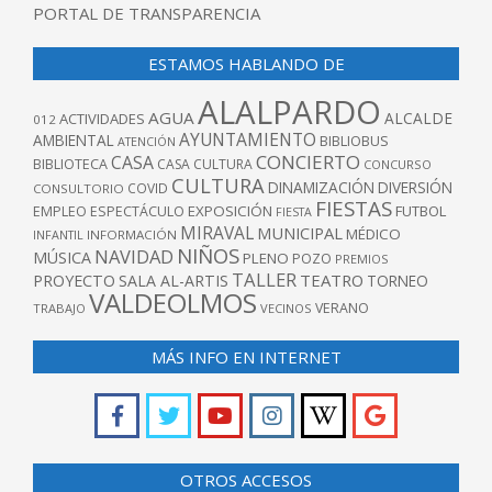
PORTAL DE TRANSPARENCIA
ESTAMOS HABLANDO DE
ALALPARDO
AGUA
ALCALDE
ACTIVIDADES
012
AYUNTAMIENTO
AMBIENTAL
BIBLIOBUS
ATENCIÓN
CONCIERTO
CASA
BIBLIOTECA
CASA CULTURA
CONCURSO
CULTURA
DINAMIZACIÓN
DIVERSIÓN
COVID
CONSULTORIO
FIESTAS
EXPOSICIÓN
FUTBOL
EMPLEO
ESPECTÁCULO
FIESTA
MIRAVAL
MUNICIPAL
MÉDICO
INFANTIL
INFORMACIÓN
NIÑOS
NAVIDAD
MÚSICA
PLENO
POZO
PREMIOS
TALLER
TEATRO
PROYECTO
SALA AL-ARTIS
TORNEO
VALDEOLMOS
VERANO
TRABAJO
VECINOS
MÁS INFO EN INTERNET
OTROS ACCESOS