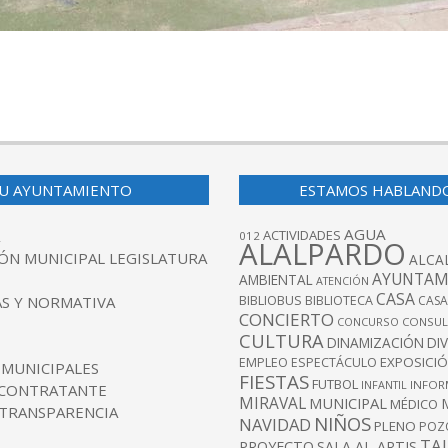
U AYUNTAMIENTO
ESTAMOS HABLAND
AGUA
ACTIVIDADES
012
ALALPARDO
ÓN MUNICIPAL LEGISLATURA
ALCA
AYUNTAM
AMBIENTAL
ATENCIÓN
CASA
BIBLIOBUS
S Y NORMATIVA
BIBLIOTECA
CASA
CONCIERTO
CONCURSO
CONSUL
CULTURA
DINAMIZACIÓN
DI
EXPOSICI
EMPLEO
ESPECTÁCULO
 MUNICIPALES
FIESTAS
FUTBOL
INFANTIL
INFOR
 CONTRATANTE
MIRAVAL
MUNICIPAL
MÉDICO
 TRANSPARENCIA
NIÑOS
NAVIDAD
PLENO
POZ
TA
PROYECTO
SALA AL-ARTIS