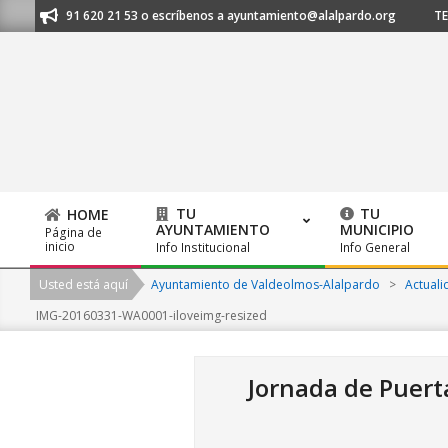
Skip
nos al 91 620 21 53 o escríbenos a ayuntamiento@alalpardo.org
TE ES
to
content
TU
TU
HOME
AYUNTAMIENTO
MUNICIPIO
Página de
Primary
inicio
Info Institucional
Info General
Navigation
Usted está aquí
Ayuntamiento de Valdeolmos-Alalpardo
>
Actuali
Menu
IMG-20160331-WA0001-iloveimg-resized
Jornada de Puert