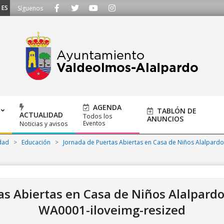
CUCHAMOS - Llámanos al 91 620 21 53 o escríbenos a ayuntamiento@alalpard
Síguenos
AGENDA
TABLÓN DE
ACTUALIDAD
Todos los
ANUNCIOS
Eventos
Noticias y avisos
dad
>
Educación
>
Jornada de Puertas Abiertas en Casa de Niños Alalpardo
as Abiertas en Casa de Niños Alalpard
WA0001-iloveimg-resized