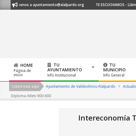
Skip
53 o escríbenos a ayuntamiento@alalpardo.org
TE ESCUCHAMOS - Lláman
to
content
TU
TU
HOME
AYUNTAMIENTO
MUNICIPIO
Página de
Primary
inicio
Info Institucional
Info General
Navigation
Usted está aquí
Ayuntamiento de Valdeolmos-Alalpardo
>
Actuali
Menu
Diploma-Atleti-900-600
Intereconomía TV