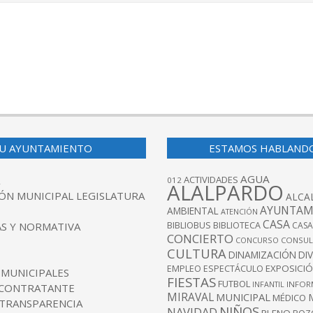
U AYUNTAMIENTO
ESTAMOS HABLAND
AGUA
ACTIVIDADES
012
ALALPARDO
ÓN MUNICIPAL LEGISLATURA
ALCA
AYUNTAM
AMBIENTAL
ATENCIÓN
CASA
BIBLIOBUS
S Y NORMATIVA
BIBLIOTECA
CASA
CONCIERTO
CONCURSO
CONSUL
CULTURA
DINAMIZACIÓN
DI
EXPOSICI
EMPLEO
ESPECTÁCULO
 MUNICIPALES
FIESTAS
FUTBOL
INFANTIL
INFOR
 CONTRATANTE
MIRAVAL
MUNICIPAL
MÉDICO
 TRANSPARENCIA
NIÑOS
NAVIDAD