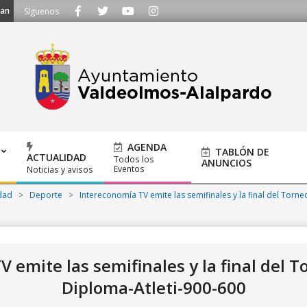
os al 91 620 21 53 o escríbenos a ayuntamiento@alalpardo.org
Síguenos
AGENDA
TABLÓN DE
ACTUALIDAD
Todos los
ANUNCIOS
Eventos
Noticias y avisos
dad
>
Deporte
>
Intereconomía TV emite las semifinales y la final del Torne
 emite las semifinales y la final del T
Diploma-Atleti-900-600