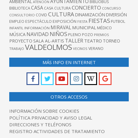
AYUNTAMIENTO
AMBIENTAL
BIBLIOBUS
ATENCIÓN
CONCIERTO
CASA
BIBLIOTECA
CASA CULTURA
CONCURSO
CULTURA
DINAMIZACIÓN
DIVERSIÓN
COVID
CONSULTORIO
FIESTAS
EXPOSICIÓN
FUTBOL
EMPLEO
ESPECTÁCULO
FIESTA
MIRAVAL
MUNICIPAL
MÉDICO
INFANTIL
INFORMACIÓN
NIÑOS
NAVIDAD
MÚSICA
PLENO
POZO
PREMIOS
TALLER
TEATRO
PROYECTO
SALA AL-ARTIS
TORNEO
VALDEOLMOS
VERANO
TRABAJO
VECINOS
MÁS INFO EN INTERNET
OTROS ACCESOS
INFORMACIÓN SOBRE COOKIES
POLÍTICA PRIVACIDAD Y AVISO LEGAL
DIRECCIONES Y TELÉFONOS
REGISTRO ACTIVIDADES DE TRATAMIENTO