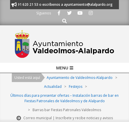
Skip
manos al 91 620 21 53 o escríbenos a ayuntamiento@alalpardo.org
TE 
to
Síguenos
content
Buscar
Primary
MENU
Navigation
Usted está aquí
Ayuntamiento de Valdeolmos-Alalpardo
>
Menu
Actualidad
>
Festejos
>
Últimos días para presentar ofertas – Instalación barras de bar en
Fiestas Patronales de Valdeolmos y de Alalpardo
>
Barras bar Fiestas Patronales Valdeolmos
Correo municipal | Inscríbete y recibe noticias y avisos