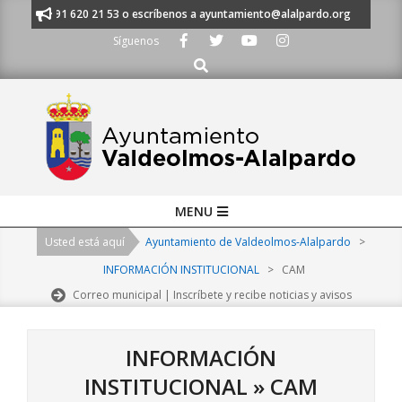
Skip
manos al 91 620 21 53 o escríbenos a ayuntamiento@alalpardo.org
TE 
to
Síguenos
content
Buscar
Primary
MENU
Navigation
Usted está aquí
Ayuntamiento de Valdeolmos-Alalpardo
>
Menu
INFORMACIÓN INSTITUCIONAL
>
CAM
Correo municipal | Inscríbete y recibe noticias y avisos
INFORMACIÓN
INSTITUCIONAL »
CAM