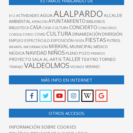
ESTAMOS HABLANDO DE
ALALPARDO
AGUA
ALCALDE
ACTIVIDADES
012
AYUNTAMIENTO
AMBIENTAL
BIBLIOBUS
ATENCIÓN
CONCIERTO
CASA
BIBLIOTECA
CASA CULTURA
CONCURSO
CULTURA
DINAMIZACIÓN
DIVERSIÓN
COVID
CONSULTORIO
FIESTAS
EXPOSICIÓN
FUTBOL
EMPLEO
ESPECTÁCULO
FIESTA
MIRAVAL
MUNICIPAL
MÉDICO
INFANTIL
INFORMACIÓN
NIÑOS
NAVIDAD
MÚSICA
PLENO
POZO
PREMIOS
TALLER
TEATRO
PROYECTO
SALA AL-ARTIS
TORNEO
VALDEOLMOS
VERANO
TRABAJO
VECINOS
MÁS INFO EN INTERNET
OTROS ACCESOS
INFORMACIÓN SOBRE COOKIES