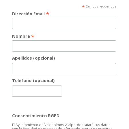
*
Campos requeridos
*
Dirección Email
*
Nombre
Apellidos (opcional)
Teléfono (opcional)
Consentimiento RGPD
El Ayuntamiento de Valdeolmos-Alalpardo tratará sus datos
con la finalidad de mantenerle informado acerca de nuestras