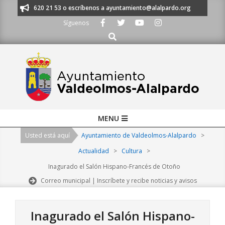
Skip
os al 91 620 21 53 o escríbenos a ayuntamiento@alalpardo.org
TE ESCU
to
Síguenos
content
Buscar
Primary
MENU
Navigation
Usted está aquí
Ayuntamiento de Valdeolmos-Alalpardo
>
Menu
Actualidad
>
Cultura
>
Inagurado el Salón Hispano-Francés de Otoño
Correo municipal | Inscríbete y recibe noticias y avisos
Inagurado el Salón Hispano-