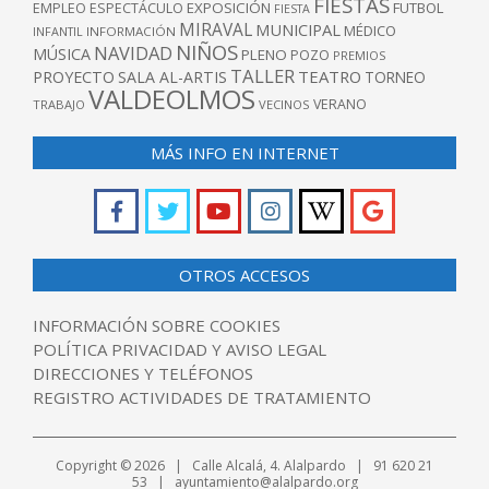
FIESTAS
EXPOSICIÓN
FUTBOL
EMPLEO
ESPECTÁCULO
FIESTA
MIRAVAL
MUNICIPAL
MÉDICO
INFANTIL
INFORMACIÓN
NIÑOS
NAVIDAD
MÚSICA
PLENO
POZO
PREMIOS
TALLER
TEATRO
PROYECTO
SALA AL-ARTIS
TORNEO
VALDEOLMOS
VERANO
TRABAJO
VECINOS
MÁS INFO EN INTERNET
OTROS ACCESOS
INFORMACIÓN SOBRE COOKIES
POLÍTICA PRIVACIDAD Y AVISO LEGAL
DIRECCIONES Y TELÉFONOS
REGISTRO ACTIVIDADES DE TRATAMIENTO
Copyright © 2026 | Calle Alcalá, 4. Alalpardo | 91 620 21
53 | ayuntamiento@alalpardo.org