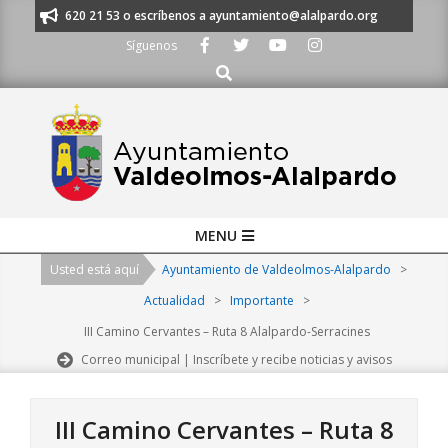
Skip
os al 91 620 21 53 o escríbenos a ayuntamiento@alalpardo.org
TE ESCU
to
Síguenos
content
Buscar
Primary
MENU
Navigation
Usted está aquí
Ayuntamiento de Valdeolmos-Alalpardo
>
Menu
Actualidad
>
Importante
>
III Camino Cervantes – Ruta 8 Alalpardo-Serracines
Correo municipal | Inscríbete y recibe noticias y avisos
III Camino Cervantes – Ruta 8