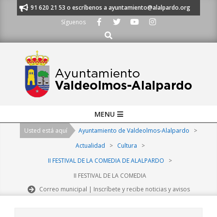
Skip
manos al 91 620 21 53 o escríbenos a ayuntamiento@alalpardo.org
TE 
to
Síguenos
content
Buscar
Primary
MENU
Navigation
Usted está aquí
Ayuntamiento de Valdeolmos-Alalpardo
>
Menu
Actualidad
>
Cultura
>
II FESTIVAL DE LA COMEDIA DE ALALPARDO
>
II FESTIVAL DE LA COMEDIA
Correo municipal | Inscríbete y recibe noticias y avisos