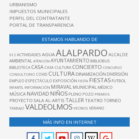
URBANISMO
IMPUESTOS MUNICIPALES
PERFIL DEL CONTRATANTE
PORTAL DE TRANSPARENCIA
ESTAMOS HABLANDO DE
ALALPARDO
AGUA
ALCALDE
ACTIVIDADES
012
AYUNTAMIENTO
AMBIENTAL
BIBLIOBUS
ATENCIÓN
CONCIERTO
CASA
BIBLIOTECA
CASA CULTURA
CONCURSO
CULTURA
DINAMIZACIÓN
DIVERSIÓN
COVID
CONSULTORIO
FIESTAS
EXPOSICIÓN
FUTBOL
EMPLEO
ESPECTÁCULO
FIESTA
MIRAVAL
MUNICIPAL
MÉDICO
INFANTIL
INFORMACIÓN
NIÑOS
NAVIDAD
MÚSICA
PLENO
POZO
PREMIOS
TALLER
TEATRO
PROYECTO
SALA AL-ARTIS
TORNEO
VALDEOLMOS
VERANO
TRABAJO
VECINOS
MÁS INFO EN INTERNET