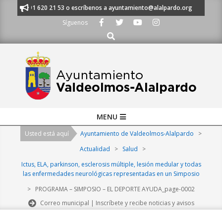
Skip
anos al 91 620 21 53 o escríbenos a ayuntamiento@alalpardo.org
TE E
to
Síguenos
content
Buscar
Primary
MENU
Navigation
Usted está aquí
Ayuntamiento de Valdeolmos-Alalpardo
>
Menu
Actualidad
>
Salud
>
Ictus, ELA, parkinson, esclerosis múltiple, lesión medular y todas
las enfermedades neurológicas representadas en un Simposio
>
PROGRAMA – SIMPOSIO – EL DEPORTE AYUDA_page-0002
Correo municipal | Inscríbete y recibe noticias y avisos