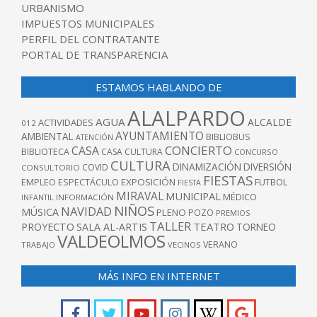
URBANISMO
IMPUESTOS MUNICIPALES
PERFIL DEL CONTRATANTE
PORTAL DE TRANSPARENCIA
ESTAMOS HABLANDO DE
ALALPARDO
AGUA
ALCALDE
ACTIVIDADES
012
AYUNTAMIENTO
AMBIENTAL
BIBLIOBUS
ATENCIÓN
CONCIERTO
CASA
BIBLIOTECA
CASA CULTURA
CONCURSO
CULTURA
DINAMIZACIÓN
DIVERSIÓN
COVID
CONSULTORIO
FIESTAS
EXPOSICIÓN
FUTBOL
EMPLEO
ESPECTÁCULO
FIESTA
MIRAVAL
MUNICIPAL
MÉDICO
INFANTIL
INFORMACIÓN
NIÑOS
NAVIDAD
MÚSICA
PLENO
POZO
PREMIOS
TALLER
TEATRO
PROYECTO
SALA AL-ARTIS
TORNEO
VALDEOLMOS
VERANO
TRABAJO
VECINOS
MÁS INFO EN INTERNET