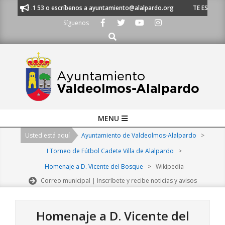
Skip
l 91 620 21 53 o escríbenos a ayuntamiento@alalpardo.org
TE ESCUCHAM
to
Síguenos
content
Buscar
Primary
MENU
Navigation
Usted está aquí
Ayuntamiento de Valdeolmos-Alalpardo
>
Menu
I Torneo de Fútbol Cadete Villa de Alalpardo
>
Homenaje a D. Vicente del Bosque
>
Wikipedia
Correo municipal | Inscríbete y recibe noticias y avisos
Homenaje a D. Vicente del