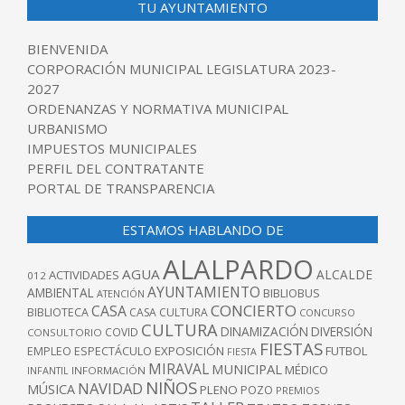
TU AYUNTAMIENTO
BIENVENIDA
CORPORACIÓN MUNICIPAL LEGISLATURA 2023-
2027
ORDENANZAS Y NORMATIVA MUNICIPAL
URBANISMO
IMPUESTOS MUNICIPALES
PERFIL DEL CONTRATANTE
PORTAL DE TRANSPARENCIA
ESTAMOS HABLANDO DE
ALALPARDO
AGUA
ALCALDE
ACTIVIDADES
012
AYUNTAMIENTO
AMBIENTAL
BIBLIOBUS
ATENCIÓN
CONCIERTO
CASA
BIBLIOTECA
CASA CULTURA
CONCURSO
CULTURA
DINAMIZACIÓN
DIVERSIÓN
COVID
CONSULTORIO
FIESTAS
EXPOSICIÓN
FUTBOL
EMPLEO
ESPECTÁCULO
FIESTA
MIRAVAL
MUNICIPAL
MÉDICO
INFANTIL
INFORMACIÓN
NIÑOS
NAVIDAD
MÚSICA
PLENO
POZO
PREMIOS