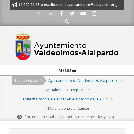
Skip
anos al 91 620 21 53 o escríbenos a ayuntamiento@alalpardo.org
TE E
to
Síguenos
content
Buscar
Primary
MENU
Navigation
Usted está aquí
Ayuntamiento de Valdeolmos-Alalpardo
>
Menu
Actualidad
>
Deporte
>
I Marcha contra el Cáncer en Alalpardo de la AECC
>
I Marcha contra el Cáncer
Correo municipal | Inscríbete y recibe noticias y avisos