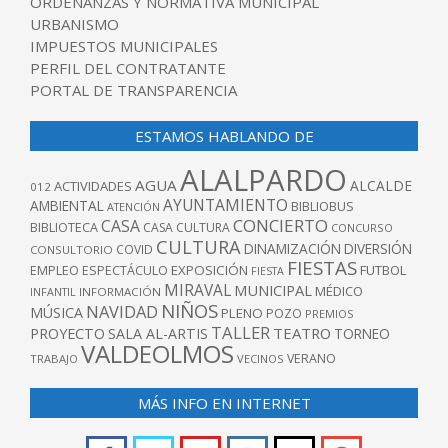
ORDENANZAS Y NORMATIVA MUNICIPAL
URBANISMO
IMPUESTOS MUNICIPALES
PERFIL DEL CONTRATANTE
PORTAL DE TRANSPARENCIA
ESTAMOS HABLANDO DE
ALALPARDO
AGUA
ALCALDE
ACTIVIDADES
012
AYUNTAMIENTO
AMBIENTAL
BIBLIOBUS
ATENCIÓN
CONCIERTO
CASA
BIBLIOTECA
CASA CULTURA
CONCURSO
CULTURA
DINAMIZACIÓN
DIVERSIÓN
COVID
CONSULTORIO
FIESTAS
EXPOSICIÓN
FUTBOL
EMPLEO
ESPECTÁCULO
FIESTA
MIRAVAL
MUNICIPAL
MÉDICO
INFANTIL
INFORMACIÓN
NIÑOS
NAVIDAD
MÚSICA
PLENO
POZO
PREMIOS
TALLER
TEATRO
PROYECTO
SALA AL-ARTIS
TORNEO
VALDEOLMOS
VERANO
TRABAJO
VECINOS
MÁS INFO EN INTERNET