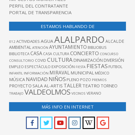
PERFIL DEL CONTRATANTE
PORTAL DE TRANSPARENCIA
ESTAMOS HABLANDO DE
ALALPARDO
AGUA
ALCALDE
ACTIVIDADES
012
AYUNTAMIENTO
AMBIENTAL
BIBLIOBUS
ATENCIÓN
CONCIERTO
CASA
BIBLIOTECA
CASA CULTURA
CONCURSO
CULTURA
DINAMIZACIÓN
DIVERSIÓN
COVID
CONSULTORIO
FIESTAS
EXPOSICIÓN
FUTBOL
EMPLEO
ESPECTÁCULO
FIESTA
MIRAVAL
MUNICIPAL
MÉDICO
INFANTIL
INFORMACIÓN
NIÑOS
NAVIDAD
MÚSICA
PLENO
POZO
PREMIOS
TALLER
TEATRO
PROYECTO
SALA AL-ARTIS
TORNEO
VALDEOLMOS
VERANO
TRABAJO
VECINOS
MÁS INFO EN INTERNET