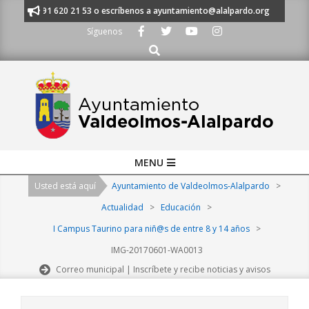
Skip
manos al 91 620 21 53 o escríbenos a ayuntamiento@alalpardo.org
TE E
to
Síguenos
content
Buscar
Primary
MENU
Navigation
Usted está aquí
Ayuntamiento de Valdeolmos-Alalpardo
>
Menu
Actualidad
>
Educación
>
I Campus Taurino para niñ@s de entre 8 y 14 años
>
IMG-20170601-WA0013
Correo municipal | Inscríbete y recibe noticias y avisos