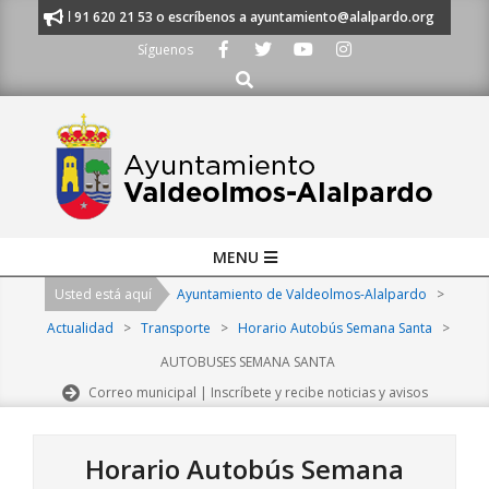
Skip
ámanos al 91 620 21 53 o escríbenos a ayuntamiento@alalpardo.org
TE
to
Síguenos
content
Buscar
Primary
MENU
Navigation
Usted está aquí
Ayuntamiento de Valdeolmos-Alalpardo
>
Menu
Actualidad
>
Transporte
>
Horario Autobús Semana Santa
>
AUTOBUSES SEMANA SANTA
Correo municipal | Inscríbete y recibe noticias y avisos
Horario Autobús Semana