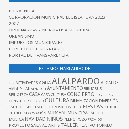
BIENVENIDA
CORPORACIÓN MUNICIPAL LEGISLATURA 2023-
2027
ORDENANZAS Y NORMATIVA MUNICIPAL
URBANISMO
IMPUESTOS MUNICIPALES
PERFIL DEL CONTRATANTE
PORTAL DE TRANSPARENCIA
ESTAMOS HABLANDO DE
ALALPARDO
AGUA
ALCALDE
ACTIVIDADES
012
AYUNTAMIENTO
AMBIENTAL
BIBLIOBUS
ATENCIÓN
CONCIERTO
CASA
BIBLIOTECA
CASA CULTURA
CONCURSO
CULTURA
DINAMIZACIÓN
DIVERSIÓN
COVID
CONSULTORIO
FIESTAS
EXPOSICIÓN
FUTBOL
EMPLEO
ESPECTÁCULO
FIESTA
MIRAVAL
MUNICIPAL
MÉDICO
INFANTIL
INFORMACIÓN
NIÑOS
NAVIDAD
MÚSICA
PLENO
POZO
PREMIOS
TALLER
TEATRO
PROYECTO
SALA AL-ARTIS
TORNEO