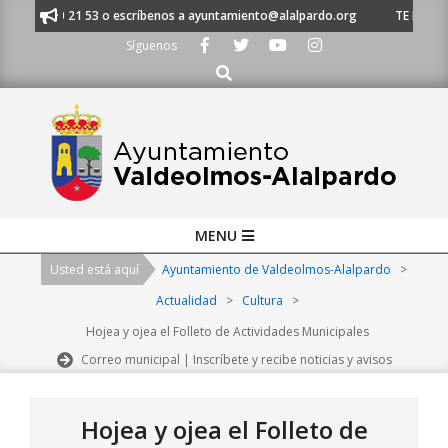
Skip
 91 620 21 53 o escríbenos a ayuntamiento@alalpardo.org
TE ESCUCHAM
to
Síguenos
content
Buscar
Primary
MENU
Navigation
Usted está aquí
Ayuntamiento de Valdeolmos-Alalpardo
>
Menu
Actualidad
>
Cultura
>
Hojea y ojea el Folleto de Actividades Municipales
Correo municipal | Inscríbete y recibe noticias y avisos
Hojea y ojea el Folleto de