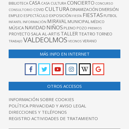
CONCIERTO
CASA
BIBLIOTECA
CASA CULTURA
CONCURSO
CULTURA
DINAMIZACIÓN
DIVERSIÓN
COVID
CONSULTORIO
FIESTAS
EXPOSICIÓN
FUTBOL
EMPLEO
ESPECTÁCULO
FIESTA
MIRAVAL
MUNICIPAL
MÉDICO
INFANTIL
INFORMACIÓN
NIÑOS
NAVIDAD
MÚSICA
PLENO
POZO
PREMIOS
TALLER
TEATRO
PROYECTO
SALA AL-ARTIS
TORNEO
VALDEOLMOS
VERANO
TRABAJO
VECINOS
MÁS INFO EN INTERNET
OTROS ACCESOS
INFORMACIÓN SOBRE COOKIES
POLÍTICA PRIVACIDAD Y AVISO LEGAL
DIRECCIONES Y TELÉFONOS
REGISTRO ACTIVIDADES DE TRATAMIENTO