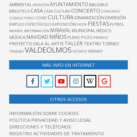
AYUNTAMIENTO
AMBIENTAL
BIBLIOBUS
ATENCIÓN
CONCIERTO
CASA
BIBLIOTECA
CASA CULTURA
CONCURSO
CULTURA
DINAMIZACIÓN
DIVERSIÓN
COVID
CONSULTORIO
FIESTAS
EXPOSICIÓN
FUTBOL
EMPLEO
ESPECTÁCULO
FIESTA
MIRAVAL
MUNICIPAL
MÉDICO
INFANTIL
INFORMACIÓN
NIÑOS
NAVIDAD
MÚSICA
PLENO
POZO
PREMIOS
TALLER
TEATRO
PROYECTO
SALA AL-ARTIS
TORNEO
VALDEOLMOS
VERANO
TRABAJO
VECINOS
MÁS INFO EN INTERNET
OTROS ACCESOS
INFORMACIÓN SOBRE COOKIES
POLÍTICA PRIVACIDAD Y AVISO LEGAL
DIRECCIONES Y TELÉFONOS
REGISTRO ACTIVIDADES DE TRATAMIENTO