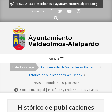
Skip
anos al 91 620 21 53 o escríbenos a ayuntamiento@alalpardo.org
TE ES
to
Síguenos
content
Buscar
Primary
MENU
Navigation
Usted está aquí
Ayuntamiento de Valdeolmos-Alalpardo
>
Menu
Histórico de publicaciones «en Onda»
>
revista_enonda_n010_julio_2014
Correo municipal | Inscríbete y recibe noticias y avisos
Histórico de publicaciones