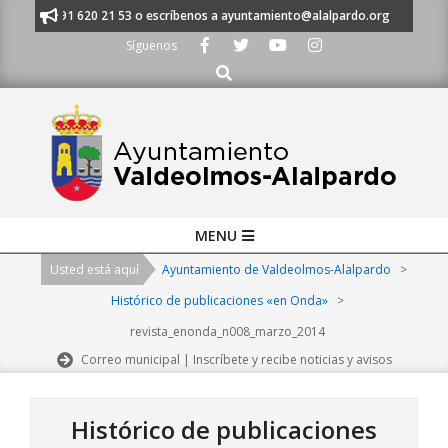
Skip
anos al 91 620 21 53 o escríbenos a ayuntamiento@alalpardo.org
TE E
to
Síguenos
content
Buscar
Primary
MENU
Navigation
Usted está aquí
Ayuntamiento de Valdeolmos-Alalpardo
>
Menu
Histórico de publicaciones «en Onda»
>
revista_enonda_n008_marzo_2014
Correo municipal | Inscríbete y recibe noticias y avisos
Histórico de publicaciones