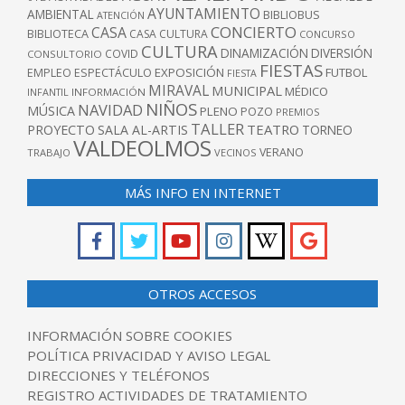
AYUNTAMIENTO
AMBIENTAL
BIBLIOBUS
ATENCIÓN
CONCIERTO
CASA
BIBLIOTECA
CASA CULTURA
CONCURSO
CULTURA
DINAMIZACIÓN
DIVERSIÓN
COVID
CONSULTORIO
FIESTAS
EXPOSICIÓN
FUTBOL
EMPLEO
ESPECTÁCULO
FIESTA
MIRAVAL
MUNICIPAL
MÉDICO
INFANTIL
INFORMACIÓN
NIÑOS
NAVIDAD
MÚSICA
PLENO
POZO
PREMIOS
TALLER
TEATRO
PROYECTO
SALA AL-ARTIS
TORNEO
VALDEOLMOS
VERANO
TRABAJO
VECINOS
MÁS INFO EN INTERNET
OTROS ACCESOS
INFORMACIÓN SOBRE COOKIES
POLÍTICA PRIVACIDAD Y AVISO LEGAL
DIRECCIONES Y TELÉFONOS
REGISTRO ACTIVIDADES DE TRATAMIENTO