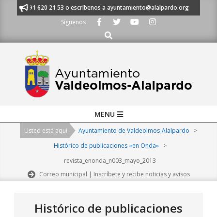
Skip
anos al 91 620 21 53 o escríbenos a ayuntamiento@alalpardo.org
TE E
to
Síguenos
content
Buscar
Primary
MENU
Navigation
Usted está aquí
Ayuntamiento de Valdeolmos-Alalpardo
>
Menu
Histórico de publicaciones «en Onda»
>
revista_enonda_n003_mayo_2013
Correo municipal | Inscríbete y recibe noticias y avisos
Histórico de publicaciones