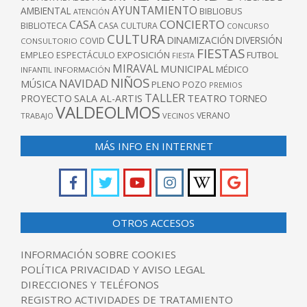
AYUNTAMIENTO
AMBIENTAL
BIBLIOBUS
ATENCIÓN
CONCIERTO
CASA
BIBLIOTECA
CASA CULTURA
CONCURSO
CULTURA
DINAMIZACIÓN
DIVERSIÓN
COVID
CONSULTORIO
FIESTAS
EXPOSICIÓN
FUTBOL
EMPLEO
ESPECTÁCULO
FIESTA
MIRAVAL
MUNICIPAL
MÉDICO
INFANTIL
INFORMACIÓN
NIÑOS
NAVIDAD
MÚSICA
PLENO
POZO
PREMIOS
TALLER
TEATRO
PROYECTO
SALA AL-ARTIS
TORNEO
VALDEOLMOS
VERANO
TRABAJO
VECINOS
MÁS INFO EN INTERNET
OTROS ACCESOS
INFORMACIÓN SOBRE COOKIES
POLÍTICA PRIVACIDAD Y AVISO LEGAL
DIRECCIONES Y TELÉFONOS
REGISTRO ACTIVIDADES DE TRATAMIENTO