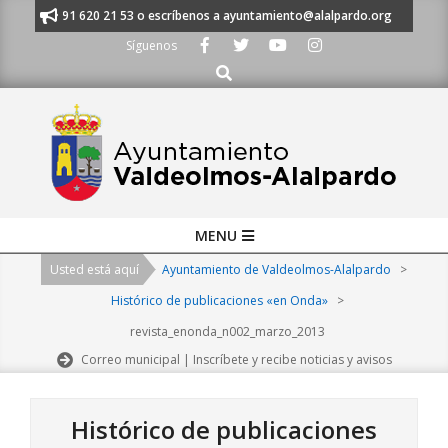
Skip
anos al 91 620 21 53 o escríbenos a ayuntamiento@alalpardo.org
TE E
to
Síguenos
content
Buscar
Primary
MENU
Navigation
Usted está aquí
Ayuntamiento de Valdeolmos-Alalpardo
>
Menu
Histórico de publicaciones «en Onda»
>
revista_enonda_n002_marzo_2013
Correo municipal | Inscríbete y recibe noticias y avisos
Histórico de publicaciones