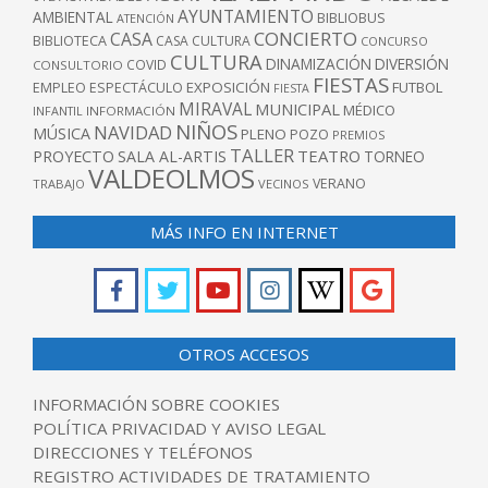
AYUNTAMIENTO
AMBIENTAL
BIBLIOBUS
ATENCIÓN
CONCIERTO
CASA
BIBLIOTECA
CASA CULTURA
CONCURSO
CULTURA
DINAMIZACIÓN
DIVERSIÓN
COVID
CONSULTORIO
FIESTAS
EXPOSICIÓN
FUTBOL
EMPLEO
ESPECTÁCULO
FIESTA
MIRAVAL
MUNICIPAL
MÉDICO
INFANTIL
INFORMACIÓN
NIÑOS
NAVIDAD
MÚSICA
PLENO
POZO
PREMIOS
TALLER
TEATRO
PROYECTO
SALA AL-ARTIS
TORNEO
VALDEOLMOS
VERANO
TRABAJO
VECINOS
MÁS INFO EN INTERNET
OTROS ACCESOS
INFORMACIÓN SOBRE COOKIES
POLÍTICA PRIVACIDAD Y AVISO LEGAL
DIRECCIONES Y TELÉFONOS
REGISTRO ACTIVIDADES DE TRATAMIENTO