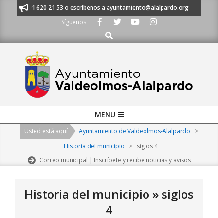
Skip
anos al 91 620 21 53 o escríbenos a ayuntamiento@alalpardo.org
TE E
to
Síguenos
content
Buscar
Primary
MENU
Navigation
Usted está aquí
Ayuntamiento de Valdeolmos-Alalpardo
>
Menu
Historia del municipio
>
siglos 4
Correo municipal | Inscríbete y recibe noticias y avisos
Historia del municipio »
siglos
4