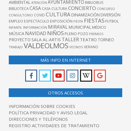
AYUNTAMIENTO
AMBIENTAL
BIBLIOBUS
ATENCIÓN
CONCIERTO
CASA
BIBLIOTECA
CASA CULTURA
CONCURSO
CULTURA
DINAMIZACIÓN
DIVERSIÓN
COVID
CONSULTORIO
FIESTAS
EXPOSICIÓN
FUTBOL
EMPLEO
ESPECTÁCULO
FIESTA
MIRAVAL
MUNICIPAL
MÉDICO
INFANTIL
INFORMACIÓN
NIÑOS
NAVIDAD
MÚSICA
PLENO
POZO
PREMIOS
TALLER
TEATRO
PROYECTO
SALA AL-ARTIS
TORNEO
VALDEOLMOS
VERANO
TRABAJO
VECINOS
MÁS INFO EN INTERNET
OTROS ACCESOS
INFORMACIÓN SOBRE COOKIES
POLÍTICA PRIVACIDAD Y AVISO LEGAL
DIRECCIONES Y TELÉFONOS
REGISTRO ACTIVIDADES DE TRATAMIENTO