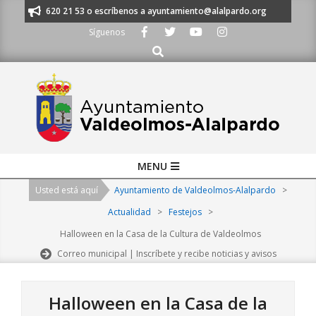
Skip
s al 91 620 21 53 o escríbenos a ayuntamiento@alalpardo.org
TE ESCU
to
Síguenos
content
Buscar
Primary
MENU
Navigation
Usted está aquí
Ayuntamiento de Valdeolmos-Alalpardo
>
Menu
Actualidad
>
Festejos
>
Halloween en la Casa de la Cultura de Valdeolmos
Correo municipal | Inscríbete y recibe noticias y avisos
Halloween en la Casa de la