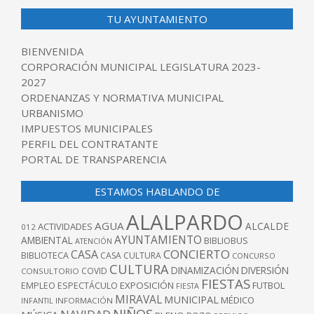
TU AYUNTAMIENTO
BIENVENIDA
CORPORACIÓN MUNICIPAL LEGISLATURA 2023-
2027
ORDENANZAS Y NORMATIVA MUNICIPAL
URBANISMO
IMPUESTOS MUNICIPALES
PERFIL DEL CONTRATANTE
PORTAL DE TRANSPARENCIA
ESTAMOS HABLANDO DE
ALALPARDO
AGUA
ALCALDE
ACTIVIDADES
012
AYUNTAMIENTO
AMBIENTAL
BIBLIOBUS
ATENCIÓN
CONCIERTO
CASA
BIBLIOTECA
CASA CULTURA
CONCURSO
CULTURA
DINAMIZACIÓN
DIVERSIÓN
COVID
CONSULTORIO
FIESTAS
EXPOSICIÓN
FUTBOL
EMPLEO
ESPECTÁCULO
FIESTA
MIRAVAL
MUNICIPAL
MÉDICO
INFANTIL
INFORMACIÓN
NIÑOS