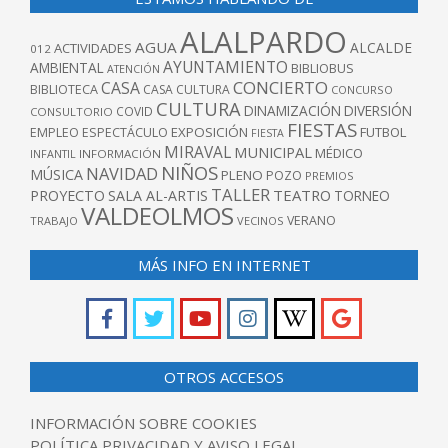
ALALPARDO
AGUA
ALCALDE
ACTIVIDADES
012
AYUNTAMIENTO
AMBIENTAL
BIBLIOBUS
ATENCIÓN
CONCIERTO
CASA
BIBLIOTECA
CASA CULTURA
CONCURSO
CULTURA
DINAMIZACIÓN
DIVERSIÓN
COVID
CONSULTORIO
FIESTAS
EXPOSICIÓN
FUTBOL
EMPLEO
ESPECTÁCULO
FIESTA
MIRAVAL
MUNICIPAL
MÉDICO
INFANTIL
INFORMACIÓN
NIÑOS
NAVIDAD
MÚSICA
PLENO
POZO
PREMIOS
TALLER
TEATRO
PROYECTO
SALA AL-ARTIS
TORNEO
VALDEOLMOS
VERANO
TRABAJO
VECINOS
MÁS INFO EN INTERNET
OTROS ACCESOS
INFORMACIÓN SOBRE COOKIES
POLÍTICA PRIVACIDAD Y AVISO LEGAL