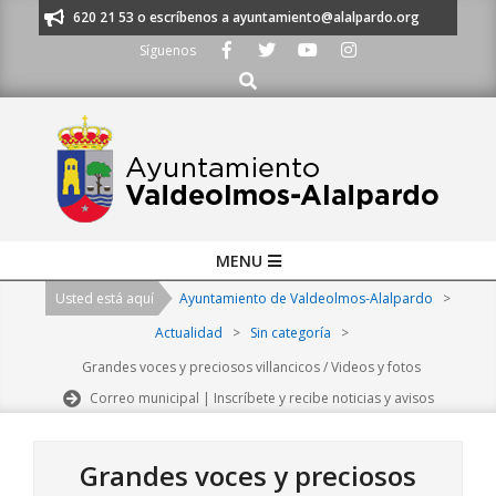
Skip
s al 91 620 21 53 o escríbenos a ayuntamiento@alalpardo.org
TE ESCU
to
Síguenos
content
Buscar
Primary
MENU
Navigation
Usted está aquí
Ayuntamiento de Valdeolmos-Alalpardo
>
Menu
Actualidad
>
Sin categoría
>
Grandes voces y preciosos villancicos / Videos y fotos
Correo municipal | Inscríbete y recibe noticias y avisos
Grandes voces y preciosos