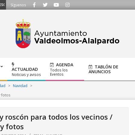
CHAMOS - Llámanos al 91 620 21 53 o escríbenos a ayuntamiento@alalpardo.
Síguenos
AGENDA
TABLÓN DE
ACTUALIDAD
Todos los
ANUNCIOS
Eventos
Noticias y avisos
dad
>
Navidad
>
 fotos
roscón para todos los vecinos /
y fotos