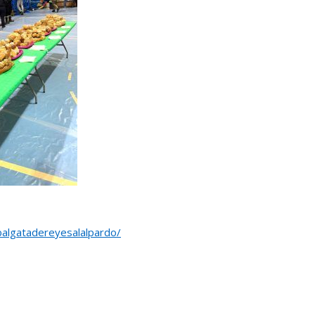
balgatadereyesalalpardo/