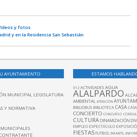
Videos y fotos
adrid y en la Residencia San Sebastián
U AYUNTAMIENTO
ESTAMOS HABLAND
AGUA
ACTIVIDADES
012
ALALPARDO
ÓN MUNICIPAL LEGISLATURA
ALCA
AYUNTAM
AMBIENTAL
ATENCIÓN
CASA
BIBLIOBUS
S Y NORMATIVA
BIBLIOTECA
CASA
CONCIERTO
CONCURSO
CONSUL
CULTURA
DINAMIZACIÓN
DI
EXPOSICI
EMPLEO
ESPECTÁCULO
 MUNICIPALES
FIESTAS
FUTBOL
INFANTIL
INFOR
 CONTRATANTE