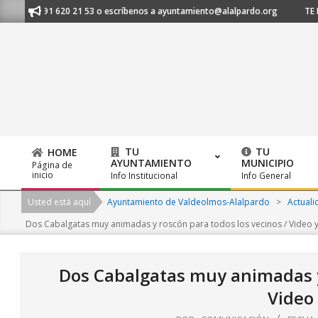
Skip
s al 91 620 21 53 o escríbenos a ayuntamiento@alalpardo.org
TE ESCU
to
content
TU
TU
HOME
AYUNTAMIENTO
MUNICIPIO
Página de
Primary
inicio
Info Institucional
Info General
Navigation
Usted está aquí
Ayuntamiento de Valdeolmos-Alalpardo
>
Actuali
Menu
Dos Cabalgatas muy animadas y roscón para todos los vecinos / Video y
Dos Cabalgatas muy animadas y 
Video 