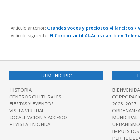
2024-
01-
Artículo anterior:
Grandes voces y preciosos villancicos / 
07
Artículo siguiente:
El Coro infantil Al-Artis cantó en Telem
TU MUNICIPIO
T
HISTORIA
BIENVENIDA
CENTROS CULTURALES
CORPORACI
FIESTAS Y EVENTOS
2023-2027
VISITA VIRTUAL
ORDENANZA
LOCALIZACIÓN Y ACCESOS
MUNICIPAL
REVISTA EN ONDA
URBANISMO
IMPUESTOS
PERFIL DEL