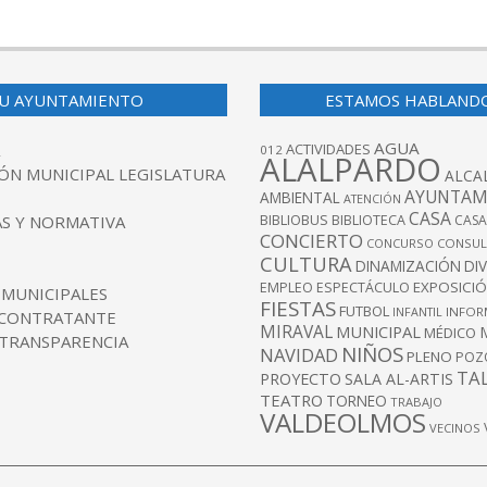
U AYUNTAMIENTO
ESTAMOS HABLAND
AGUA
ACTIVIDADES
012
ALALPARDO
ÓN MUNICIPAL LEGISLATURA
ALCA
AYUNTAM
AMBIENTAL
ATENCIÓN
CASA
BIBLIOBUS
S Y NORMATIVA
BIBLIOTECA
CASA
CONCIERTO
CONCURSO
CONSUL
CULTURA
DINAMIZACIÓN
DI
EXPOSICI
EMPLEO
ESPECTÁCULO
 MUNICIPALES
FIESTAS
FUTBOL
INFANTIL
INFOR
 CONTRATANTE
MIRAVAL
MUNICIPAL
MÉDICO
 TRANSPARENCIA
NIÑOS
NAVIDAD
PLENO
POZ
TA
PROYECTO
SALA AL-ARTIS
TEATRO
TORNEO
TRABAJO
VALDEOLMOS
VECINOS