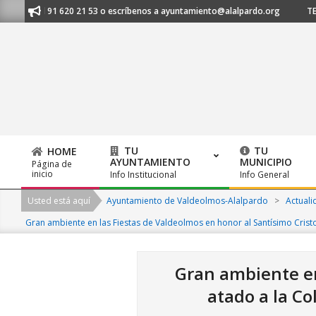
Skip
nos al 91 620 21 53 o escríbenos a ayuntamiento@alalpardo.org
TE ES
to
content
TU
TU
HOME
AYUNTAMIENTO
MUNICIPIO
Página de
Primary
inicio
Info Institucional
Info General
Navigation
Usted está aquí
Ayuntamiento de Valdeolmos-Alalpardo
>
Actuali
Menu
Gran ambiente en las Fiestas de Valdeolmos en honor al Santísimo Cristo
Gran ambiente en
atado a la Co