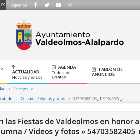
CUCHAMOS - Llámanos al 91 620 21 53 o escríbenos a ayuntamiento@alalpard
Síguenos
AGENDA
TABLÓN DE
ACTUALIDAD
Todos los
ANUNCIOS
Eventos
Noticias y avisos
dad
>
Festejos
>
 atado a la Columna / Videos y fotos
>
54703582405_d1990c557c_c
 las Fiestas de Valdeolmos en honor al
lumna / Videos y fotos »
54703582405_