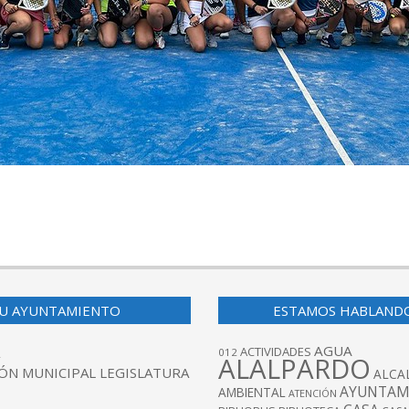
U AYUNTAMIENTO
ESTAMOS HABLAND
AGUA
ACTIVIDADES
012
ALALPARDO
ÓN MUNICIPAL LEGISLATURA
ALCA
AYUNTAM
AMBIENTAL
ATENCIÓN