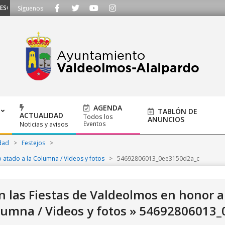
CUCHAMOS - Llámanos al 91 620 21 53 o escríbenos a ayuntamiento@alalpardo
Síguenos
AGENDA
TABLÓN DE
ACTUALIDAD
Todos los
ANUNCIOS
Eventos
Noticias y avisos
dad
>
Festejos
>
 atado a la Columna / Videos y fotos
>
54692806013_0ee3150d2a_c
 las Fiestas de Valdeolmos en honor al
lumna / Videos y fotos »
54692806013_