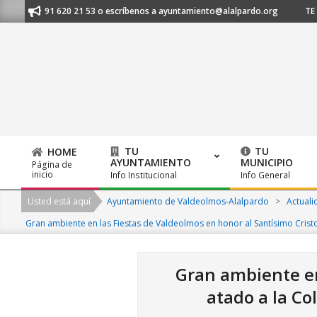
Skip
nos al 91 620 21 53 o escríbenos a ayuntamiento@alalpardo.org
TE ES
to
content
TU
TU
HOME
AYUNTAMIENTO
MUNICIPIO
Página de
Primary
inicio
Info Institucional
Info General
Navigation
Usted está aquí
Ayuntamiento de Valdeolmos-Alalpardo
>
Actuali
Menu
Gran ambiente en las Fiestas de Valdeolmos en honor al Santísimo Cristo
Gran ambiente en
atado a la Co