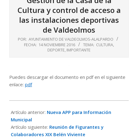
Gestión de la Casa de la
Cultura y control de acceso a
las instalaciones deportivas
de Valdeolmos
POR:
AYUNTAMIENTO DE VALDEOLMOS-ALALPARDO
FECHA:
14 NOVIEMBRE 2016
TEMA:
CULTURA
,
DEPORTE
,
IMPORTANTE
Puedes descargar el documento en pdf en el siguiente
enlace:
pdf
2016-
11-
Artículo anterior:
Nueva APP para Información
14
Municipal
Artículo siguiente:
Reunión de Figurantes y
Colaboradores XIX Belén Viviente