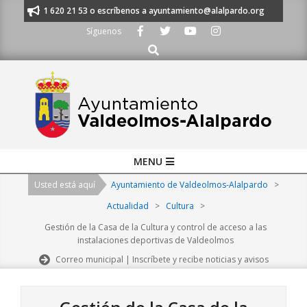
Skip
anos al 91 620 21 53 o escríbenos a ayuntamiento@alalpardo.org
TE E
to
Síguenos
content
Buscar
Primary
MENU
Navigation
Usted está aquí
Ayuntamiento de Valdeolmos-Alalpardo
>
Menu
Actualidad
>
Cultura
>
Gestión de la Casa de la Cultura y control de acceso a las
instalaciones deportivas de Valdeolmos
Correo municipal | Inscríbete y recibe noticias y avisos