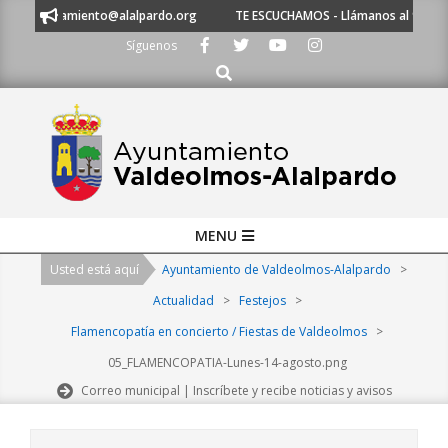
Skip
nos a ayuntamiento@alalpardo.org
TE ESCUCHAMOS - Llámanos al 91 620 
to
Síguenos
content
Buscar
Primary
MENU
Navigation
Usted está aquí
Ayuntamiento de Valdeolmos-Alalpardo
>
Menu
Actualidad
>
Festejos
>
Flamencopatía en concierto / Fiestas de Valdeolmos
>
05_FLAMENCOPATIA-Lunes-14-agosto.png
Correo municipal | Inscríbete y recibe noticias y avisos