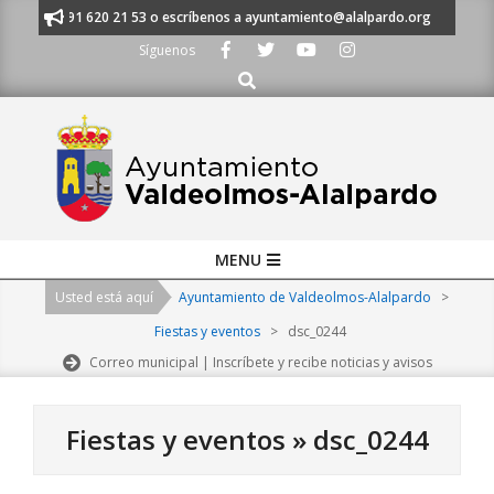
Skip
anos al 91 620 21 53 o escríbenos a ayuntamiento@alalpardo.org
TE E
to
Síguenos
content
Buscar
Primary
MENU
Navigation
Usted está aquí
Ayuntamiento de Valdeolmos-Alalpardo
>
Menu
Fiestas y eventos
>
dsc_0244
Correo municipal | Inscríbete y recibe noticias y avisos
Fiestas y eventos »
dsc_0244