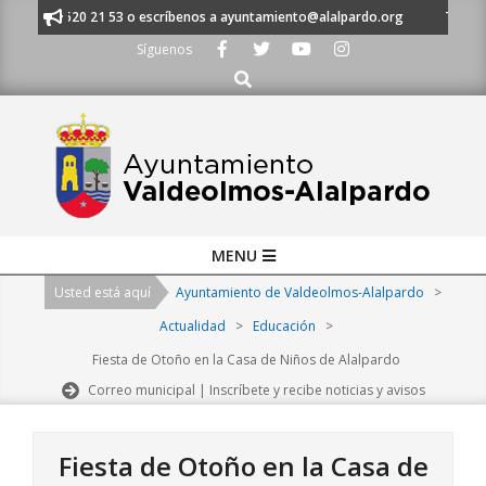
Skip
 al 91 620 21 53 o escríbenos a ayuntamiento@alalpardo.org
TE ESCUC
to
Síguenos
content
Buscar
Primary
MENU
Navigation
Usted está aquí
Ayuntamiento de Valdeolmos-Alalpardo
>
Menu
Actualidad
>
Educación
>
Fiesta de Otoño en la Casa de Niños de Alalpardo
Correo municipal | Inscríbete y recibe noticias y avisos
Fiesta de Otoño en la Casa de