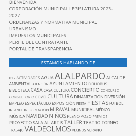
BIENVENIDA
CORPORACIÓN MUNICIPAL LEGISLATURA 2023-
2027
ORDENANZAS Y NORMATIVA MUNICIPAL
URBANISMO
IMPUESTOS MUNICIPALES
PERFIL DEL CONTRATANTE
PORTAL DE TRANSPARENCIA
ESTAMOS HABLANDO DE
ALALPARDO
AGUA
ALCALDE
ACTIVIDADES
012
AYUNTAMIENTO
AMBIENTAL
BIBLIOBUS
ATENCIÓN
CONCIERTO
CASA
BIBLIOTECA
CASA CULTURA
CONCURSO
CULTURA
DINAMIZACIÓN
DIVERSIÓN
COVID
CONSULTORIO
FIESTAS
EXPOSICIÓN
FUTBOL
EMPLEO
ESPECTÁCULO
FIESTA
MIRAVAL
MUNICIPAL
MÉDICO
INFANTIL
INFORMACIÓN
NIÑOS
NAVIDAD
MÚSICA
PLENO
POZO
PREMIOS
TALLER
TEATRO
PROYECTO
SALA AL-ARTIS
TORNEO
VALDEOLMOS
VERANO
TRABAJO
VECINOS