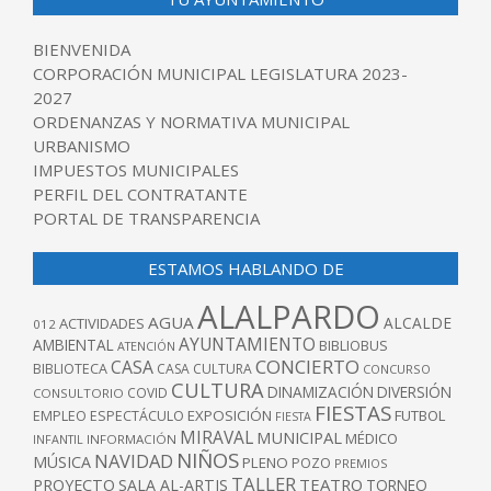
BIENVENIDA
CORPORACIÓN MUNICIPAL LEGISLATURA 2023-
2027
ORDENANZAS Y NORMATIVA MUNICIPAL
URBANISMO
IMPUESTOS MUNICIPALES
PERFIL DEL CONTRATANTE
PORTAL DE TRANSPARENCIA
ESTAMOS HABLANDO DE
ALALPARDO
AGUA
ALCALDE
ACTIVIDADES
012
AYUNTAMIENTO
AMBIENTAL
BIBLIOBUS
ATENCIÓN
CONCIERTO
CASA
BIBLIOTECA
CASA CULTURA
CONCURSO
CULTURA
DINAMIZACIÓN
DIVERSIÓN
COVID
CONSULTORIO
FIESTAS
EXPOSICIÓN
FUTBOL
EMPLEO
ESPECTÁCULO
FIESTA
MIRAVAL
MUNICIPAL
MÉDICO
INFANTIL
INFORMACIÓN
NIÑOS
NAVIDAD
MÚSICA
PLENO
POZO
PREMIOS
TALLER
TEATRO
PROYECTO
SALA AL-ARTIS
TORNEO