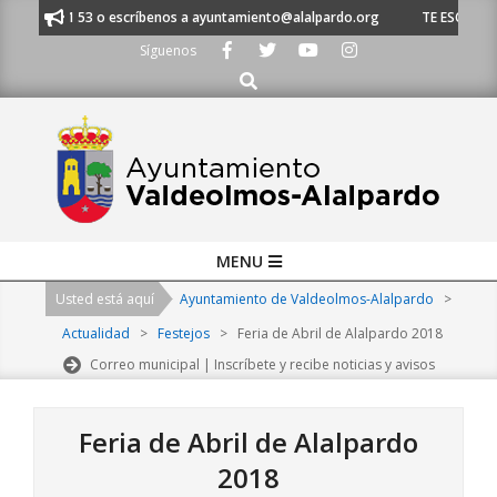
Skip
21 53 o escríbenos a ayuntamiento@alalpardo.org
TE ESCUCHAMOS - Llá
to
Síguenos
content
Buscar
Primary
MENU
Navigation
Usted está aquí
Ayuntamiento de Valdeolmos-Alalpardo
>
Menu
Actualidad
>
Festejos
>
Feria de Abril de Alalpardo 2018
Correo municipal | Inscríbete y recibe noticias y avisos
Feria de Abril de Alalpardo
2018