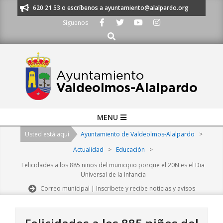
Skip
nos al 91 620 21 53 o escríbenos a ayuntamiento@alalpardo.org
TE ESC
to
Síguenos
content
Buscar
Primary
MENU
Navigation
Usted está aquí
Ayuntamiento de Valdeolmos-Alalpardo
>
Menu
Actualidad
>
Educación
>
Felicidades a los 885 niños del municipio porque el 20N es el Dia
Universal de la Infancia
Correo municipal | Inscríbete y recibe noticias y avisos