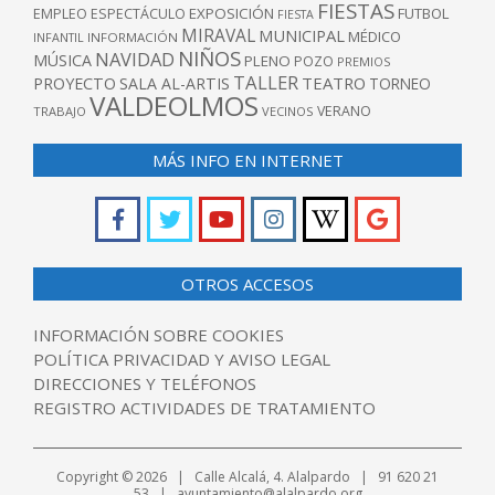
FIESTAS
EXPOSICIÓN
FUTBOL
EMPLEO
ESPECTÁCULO
FIESTA
MIRAVAL
MUNICIPAL
MÉDICO
INFANTIL
INFORMACIÓN
NIÑOS
NAVIDAD
MÚSICA
PLENO
POZO
PREMIOS
TALLER
TEATRO
PROYECTO
SALA AL-ARTIS
TORNEO
VALDEOLMOS
VERANO
TRABAJO
VECINOS
MÁS INFO EN INTERNET
OTROS ACCESOS
INFORMACIÓN SOBRE COOKIES
POLÍTICA PRIVACIDAD Y AVISO LEGAL
DIRECCIONES Y TELÉFONOS
REGISTRO ACTIVIDADES DE TRATAMIENTO
Copyright © 2026 | Calle Alcalá, 4. Alalpardo | 91 620 21
53 | ayuntamiento@alalpardo.org