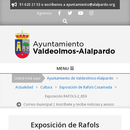
Skip
ámanos al 91 620 21 53 o escríbenos a ayuntamiento@alalpardo.org
TE
to
Síguenos
content
Buscar
Primary
MENU
Navigation
Usted está aquí
Ayuntamiento de Valdeolmos-Alalpardo
>
Menu
Actualidad
>
Cultura
>
Exposición de Rafols Casamada
>
Exposición RAFOLS-2_659
Correo municipal | Inscríbete y recibe noticias y avisos
Exposición de Rafols