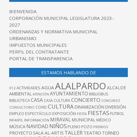
BIENVENIDA
CORPORACIÓN MUNICIPAL LEGISLATURA 2023-
2027
ORDENANZAS Y NORMATIVA MUNICIPAL
URBANISMO
IMPUESTOS MUNICIPALES
PERFIL DEL CONTRATANTE
PORTAL DE TRANSPARENCIA
ESTAMOS HABLANDO DE
ALALPARDO
AGUA
ALCALDE
ACTIVIDADES
012
AYUNTAMIENTO
AMBIENTAL
BIBLIOBUS
ATENCIÓN
CONCIERTO
CASA
BIBLIOTECA
CASA CULTURA
CONCURSO
CULTURA
DINAMIZACIÓN
DIVERSIÓN
COVID
CONSULTORIO
FIESTAS
EXPOSICIÓN
FUTBOL
EMPLEO
ESPECTÁCULO
FIESTA
MIRAVAL
MUNICIPAL
MÉDICO
INFANTIL
INFORMACIÓN
NIÑOS
NAVIDAD
MÚSICA
PLENO
POZO
PREMIOS
TALLER
TEATRO
PROYECTO
SALA AL-ARTIS
TORNEO