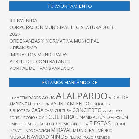
TU AYUNTAMIENTO
BIENVENIDA
CORPORACIÓN MUNICIPAL LEGISLATURA 2023-
2027
ORDENANZAS Y NORMATIVA MUNICIPAL
URBANISMO
IMPUESTOS MUNICIPALES
PERFIL DEL CONTRATANTE
PORTAL DE TRANSPARENCIA
ESTAMOS HABLANDO DE
ALALPARDO
AGUA
ALCALDE
ACTIVIDADES
012
AYUNTAMIENTO
AMBIENTAL
BIBLIOBUS
ATENCIÓN
CONCIERTO
CASA
BIBLIOTECA
CASA CULTURA
CONCURSO
CULTURA
DINAMIZACIÓN
DIVERSIÓN
COVID
CONSULTORIO
FIESTAS
EXPOSICIÓN
FUTBOL
EMPLEO
ESPECTÁCULO
FIESTA
MIRAVAL
MUNICIPAL
MÉDICO
INFANTIL
INFORMACIÓN
NIÑOS
NAVIDAD
MÚSICA
PLENO
POZO
PREMIOS