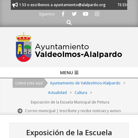
Skip
91 620 21 53 o escríbenos a ayuntamiento@alalpardo.org
TE ESCUCHAMO
to
Síguenos
content
Buscar
Primary
MENU
Navigation
Usted está aquí
Ayuntamiento de Valdeolmos-Alalpardo
>
Menu
Actualidad
>
Cultura
>
Exposición de la Escuela Municipal de Pintura
Correo municipal | Inscríbete y recibe noticias y avisos
Exposición de la Escuela