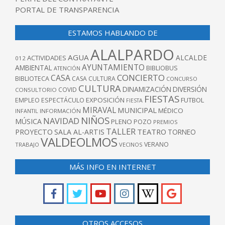
PORTAL DE TRANSPARENCIA
ESTAMOS HABLANDO DE
ALALPARDO
AGUA
ALCALDE
ACTIVIDADES
012
AYUNTAMIENTO
AMBIENTAL
BIBLIOBUS
ATENCIÓN
CONCIERTO
CASA
BIBLIOTECA
CASA CULTURA
CONCURSO
CULTURA
DINAMIZACIÓN
DIVERSIÓN
COVID
CONSULTORIO
FIESTAS
EXPOSICIÓN
FUTBOL
EMPLEO
ESPECTÁCULO
FIESTA
MIRAVAL
MUNICIPAL
MÉDICO
INFANTIL
INFORMACIÓN
NIÑOS
NAVIDAD
MÚSICA
PLENO
POZO
PREMIOS
TALLER
TEATRO
PROYECTO
SALA AL-ARTIS
TORNEO
VALDEOLMOS
VERANO
TRABAJO
VECINOS
MÁS INFO EN INTERNET
OTROS ACCESOS