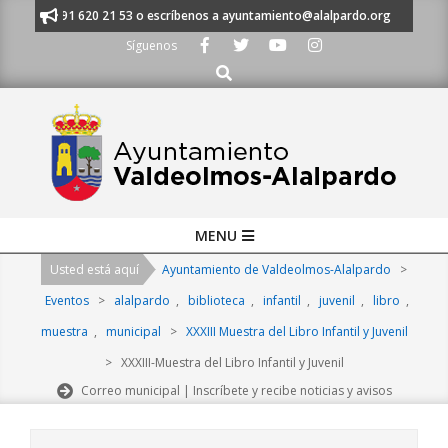
Skip
anos al 91 620 21 53 o escríbenos a ayuntamiento@alalpardo.org
TE E
to
Síguenos
content
Buscar
Primary
MENU
Navigation
Usted está aquí
Ayuntamiento de Valdeolmos-Alalpardo
>
Menu
Eventos
>
alalpardo
,
biblioteca
,
infantil
,
juvenil
,
libro
,
muestra
,
municipal
>
XXXIII Muestra del Libro Infantil y Juvenil
>
XXXIII-Muestra del Libro Infantil y Juvenil
Correo municipal | Inscríbete y recibe noticias y avisos