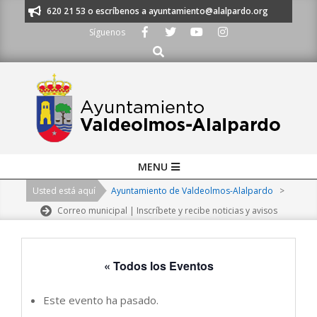
Skip
os al 91 620 21 53 o escríbenos a ayuntamiento@alalpardo.org
TE ESCU
to
Síguenos
content
Buscar
Primary
MENU
Navigation
Usted está aquí
Ayuntamiento de Valdeolmos-Alalpardo
>
Menu
Correo municipal | Inscríbete y recibe noticias y avisos
« Todos los Eventos
Este evento ha pasado.