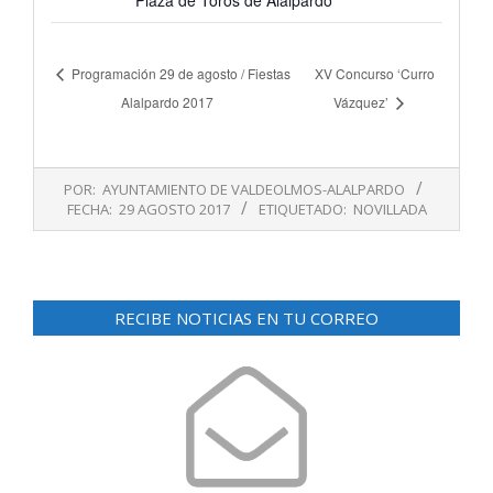
Plaza de Toros de Alalpardo
Programación 29 de agosto / Fiestas
XV Concurso ‘Curro
Alalpardo 2017
Vázquez’
2017-
POR:
AYUNTAMIENTO DE VALDEOLMOS-ALALPARDO
08-
FECHA:
29 AGOSTO 2017
ETIQUETADO:
NOVILLADA
29
RECIBE NOTICIAS EN TU CORREO