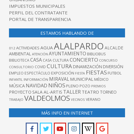
IMPUESTOS MUNICIPALES
PERFIL DEL CONTRATANTE
PORTAL DE TRANSPARENCIA
ESTAMOS HABLANDO DE
ALALPARDO
AGUA
ALCALDE
ACTIVIDADES
012
AYUNTAMIENTO
AMBIENTAL
BIBLIOBUS
ATENCIÓN
CONCIERTO
CASA
BIBLIOTECA
CASA CULTURA
CONCURSO
CULTURA
DINAMIZACIÓN
DIVERSIÓN
COVID
CONSULTORIO
FIESTAS
EXPOSICIÓN
FUTBOL
EMPLEO
ESPECTÁCULO
FIESTA
MIRAVAL
MUNICIPAL
MÉDICO
INFANTIL
INFORMACIÓN
NIÑOS
NAVIDAD
MÚSICA
PLENO
POZO
PREMIOS
TALLER
TEATRO
PROYECTO
SALA AL-ARTIS
TORNEO
VALDEOLMOS
VERANO
TRABAJO
VECINOS
MÁS INFO EN INTERNET