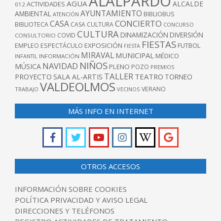
ALALPARDO
AGUA
ALCALDE
ACTIVIDADES
012
AYUNTAMIENTO
AMBIENTAL
BIBLIOBUS
ATENCIÓN
CONCIERTO
CASA
BIBLIOTECA
CASA CULTURA
CONCURSO
CULTURA
DINAMIZACIÓN
DIVERSIÓN
COVID
CONSULTORIO
FIESTAS
EXPOSICIÓN
FUTBOL
EMPLEO
ESPECTÁCULO
FIESTA
MIRAVAL
MUNICIPAL
MÉDICO
INFANTIL
INFORMACIÓN
NIÑOS
NAVIDAD
MÚSICA
PLENO
POZO
PREMIOS
TALLER
TEATRO
PROYECTO
SALA AL-ARTIS
TORNEO
VALDEOLMOS
VERANO
TRABAJO
VECINOS
MÁS INFO EN INTERNET
OTROS ACCESOS
INFORMACIÓN SOBRE COOKIES
POLÍTICA PRIVACIDAD Y AVISO LEGAL
DIRECCIONES Y TELÉFONOS