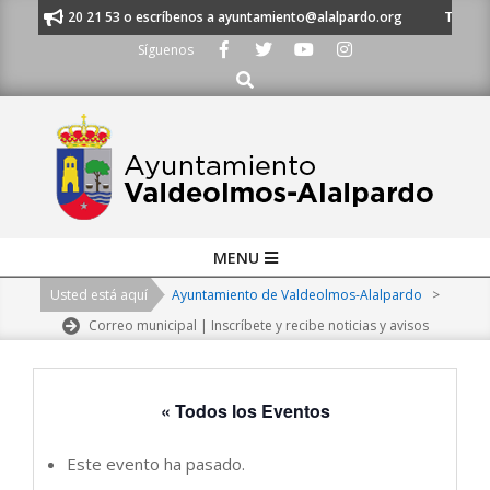
Skip
al 91 620 21 53 o escríbenos a ayuntamiento@alalpardo.org
TE ESCUCH
to
Síguenos
content
Buscar
Primary
MENU
Navigation
Usted está aquí
Ayuntamiento de Valdeolmos-Alalpardo
>
Menu
Correo municipal | Inscríbete y recibe noticias y avisos
« Todos los Eventos
Este evento ha pasado.