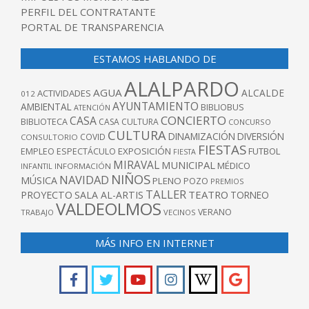
PERFIL DEL CONTRATANTE
PORTAL DE TRANSPARENCIA
ESTAMOS HABLANDO DE
ALALPARDO
AGUA
ALCALDE
ACTIVIDADES
012
AYUNTAMIENTO
AMBIENTAL
BIBLIOBUS
ATENCIÓN
CONCIERTO
CASA
BIBLIOTECA
CASA CULTURA
CONCURSO
CULTURA
DINAMIZACIÓN
DIVERSIÓN
COVID
CONSULTORIO
FIESTAS
EXPOSICIÓN
FUTBOL
EMPLEO
ESPECTÁCULO
FIESTA
MIRAVAL
MUNICIPAL
MÉDICO
INFANTIL
INFORMACIÓN
NIÑOS
NAVIDAD
MÚSICA
PLENO
POZO
PREMIOS
TALLER
TEATRO
PROYECTO
SALA AL-ARTIS
TORNEO
VALDEOLMOS
VERANO
TRABAJO
VECINOS
MÁS INFO EN INTERNET