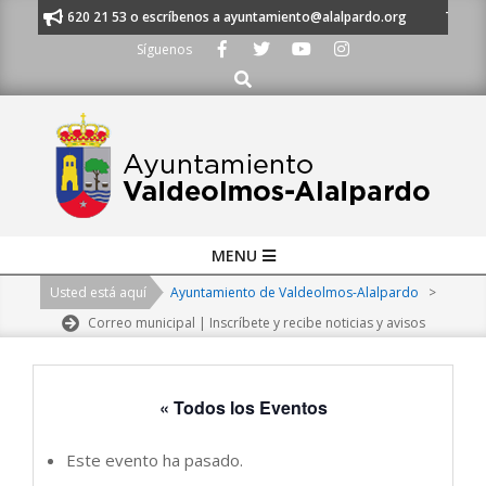
Skip
os al 91 620 21 53 o escríbenos a ayuntamiento@alalpardo.org
TE ESCU
to
Síguenos
content
Buscar
Primary
MENU
Navigation
Usted está aquí
Ayuntamiento de Valdeolmos-Alalpardo
>
Menu
Correo municipal | Inscríbete y recibe noticias y avisos
« Todos los Eventos
Este evento ha pasado.