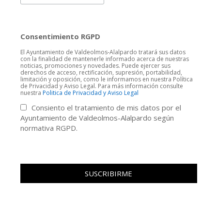
Consentimiento RGPD
El Ayuntamiento de Valdeolmos-Alalpardo tratará sus datos
con la finalidad de mantenerle informado acerca de nuestras
noticias, promociones y novedades. Puede ejercer sus
derechos de acceso, rectificación, supresión, portabilidad,
limitación y oposición, como le informamos en nuestra Política
de Privacidad y Aviso Legal. Para más información consulte
nuestra
Politica de Privacidad y Aviso Legal
Consiento el tratamiento de mis datos por el
Ayuntamiento de Valdeolmos-Alalpardo según
normativa RGPD.