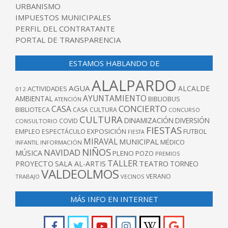
URBANISMO
IMPUESTOS MUNICIPALES
PERFIL DEL CONTRATANTE
PORTAL DE TRANSPARENCIA
ESTAMOS HABLANDO DE
ALALPARDO
AGUA
ALCALDE
ACTIVIDADES
012
AYUNTAMIENTO
AMBIENTAL
BIBLIOBUS
ATENCIÓN
CONCIERTO
CASA
BIBLIOTECA
CASA CULTURA
CONCURSO
CULTURA
DINAMIZACIÓN
DIVERSIÓN
COVID
CONSULTORIO
FIESTAS
EXPOSICIÓN
FUTBOL
EMPLEO
ESPECTÁCULO
FIESTA
MIRAVAL
MUNICIPAL
MÉDICO
INFANTIL
INFORMACIÓN
NIÑOS
NAVIDAD
MÚSICA
PLENO
POZO
PREMIOS
TALLER
TEATRO
PROYECTO
SALA AL-ARTIS
TORNEO
VALDEOLMOS
VERANO
TRABAJO
VECINOS
MÁS INFO EN INTERNET