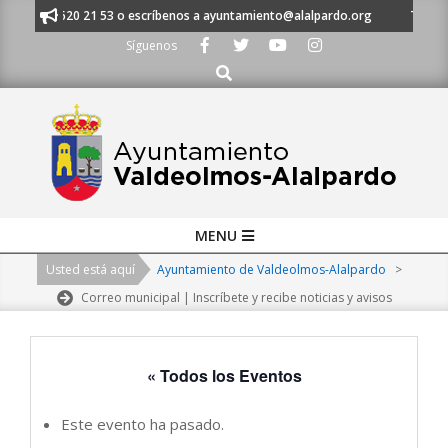
Skip
 al 91 620 21 53 o escríbenos a ayuntamiento@alalpardo.org
TE ESCUC
to
Síguenos
content
Buscar
Primary
MENU
Navigation
Usted está aquí
Ayuntamiento de Valdeolmos-Alalpardo
>
Menu
Correo municipal | Inscríbete y recibe noticias y avisos
« Todos los Eventos
Este evento ha pasado.