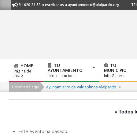
Skip
s al 91 620 21 53 o escríbenos a ayuntamiento@alalpardo.org
TE ESCU
to
content
TU
TU
HOME
AYUNTAMIENTO
MUNICIPIO
Página de
Primary
inicio
Info Institucional
Info General
Navigation
Usted está aquí
Ayuntamiento de Valdeolmos-Alalpardo
>
Menu
« Todos l
Este evento ha pasado.