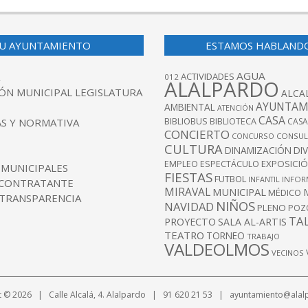
U AYUNTAMIENTO
ESTAMOS HABLAND
AGUA
ACTIVIDADES
012
ALALPARDO
ÓN MUNICIPAL LEGISLATURA
ALCA
AYUNTAM
AMBIENTAL
ATENCIÓN
CASA
BIBLIOBUS
S Y NORMATIVA
BIBLIOTECA
CASA
CONCIERTO
CONCURSO
CONSUL
CULTURA
DINAMIZACIÓN
DI
EXPOSICI
EMPLEO
ESPECTÁCULO
 MUNICIPALES
FIESTAS
FUTBOL
INFANTIL
INFOR
 CONTRATANTE
MIRAVAL
MUNICIPAL
MÉDICO
 TRANSPARENCIA
NIÑOS
NAVIDAD
PLENO
POZ
TA
PROYECTO
SALA AL-ARTIS
TEATRO
TORNEO
TRABAJO
VALDEOLMOS
VECINOS
t © 2026 | Calle Alcalá, 4. Alalpardo | 91 620 21 53 | ayuntamiento@alal