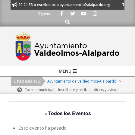
Skip
al 91 620 21 53 o escríbenos a ayuntamiento@alalpardo.org
TE ESCUCH
to
Síguenos
content
Buscar
Primary
MENU
Navigation
Usted está aquí
Ayuntamiento de Valdeolmos-Alalpardo
>
Menu
Correo municipal | Inscríbete y recibe noticias y avisos
« Todos los Eventos
Este evento ha pasado.