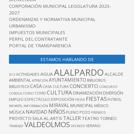
CORPORACIÓN MUNICIPAL LEGISLATURA 2023-
2027
ORDENANZAS Y NORMATIVA MUNICIPAL
URBANISMO
IMPUESTOS MUNICIPALES
PERFIL DEL CONTRATANTE
PORTAL DE TRANSPARENCIA
ESTAMOS HABLANDO DE
ALALPARDO
AGUA
ALCALDE
ACTIVIDADES
012
AYUNTAMIENTO
AMBIENTAL
BIBLIOBUS
ATENCIÓN
CONCIERTO
CASA
BIBLIOTECA
CASA CULTURA
CONCURSO
CULTURA
DINAMIZACIÓN
DIVERSIÓN
COVID
CONSULTORIO
FIESTAS
EXPOSICIÓN
FUTBOL
EMPLEO
ESPECTÁCULO
FIESTA
MIRAVAL
MUNICIPAL
MÉDICO
INFANTIL
INFORMACIÓN
NIÑOS
NAVIDAD
MÚSICA
PLENO
POZO
PREMIOS
TALLER
TEATRO
PROYECTO
SALA AL-ARTIS
TORNEO
VALDEOLMOS
VERANO
TRABAJO
VECINOS