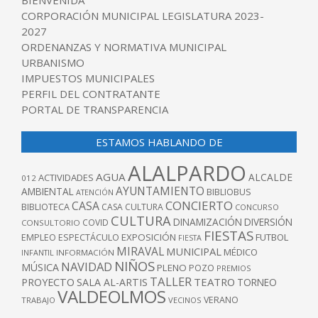
CORPORACIÓN MUNICIPAL LEGISLATURA 2023-
2027
ORDENANZAS Y NORMATIVA MUNICIPAL
URBANISMO
IMPUESTOS MUNICIPALES
PERFIL DEL CONTRATANTE
PORTAL DE TRANSPARENCIA
ESTAMOS HABLANDO DE
ALALPARDO
AGUA
ALCALDE
ACTIVIDADES
012
AYUNTAMIENTO
AMBIENTAL
BIBLIOBUS
ATENCIÓN
CONCIERTO
CASA
BIBLIOTECA
CASA CULTURA
CONCURSO
CULTURA
DINAMIZACIÓN
DIVERSIÓN
COVID
CONSULTORIO
FIESTAS
EXPOSICIÓN
FUTBOL
EMPLEO
ESPECTÁCULO
FIESTA
MIRAVAL
MUNICIPAL
MÉDICO
INFANTIL
INFORMACIÓN
NIÑOS
NAVIDAD
MÚSICA
PLENO
POZO
PREMIOS
TALLER
TEATRO
PROYECTO
SALA AL-ARTIS
TORNEO
VALDEOLMOS
VERANO
TRABAJO
VECINOS