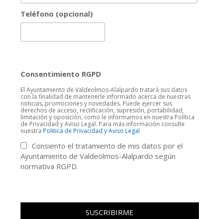
Teléfono (opcional)
Consentimiento RGPD
El Ayuntamiento de Valdeolmos-Alalpardo tratará sus datos
con la finalidad de mantenerle informado acerca de nuestras
noticias, promociones y novedades. Puede ejercer sus
derechos de acceso, rectificación, supresión, portabilidad,
limitación y oposición, como le informamos en nuestra Política
de Privacidad y Aviso Legal. Para más información consulte
nuestra
Politica de Privacidad y Aviso Legal
Consiento el tratamiento de mis datos por el
Ayuntamiento de Valdeolmos-Alalpardo según
normativa RGPD.