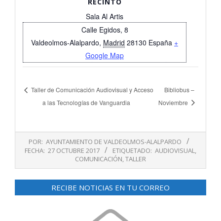
RECINTO
Sala Al Artis
Calle Egidos, 8
Valdeolmos-Alalpardo
,
Madrid
28130
España
+
Google Map
Taller de Comunicación Audiovisual y Acceso
Bibliobus –
a las Tecnologías de Vanguardia
Noviembre
2017-
POR:
AYUNTAMIENTO DE VALDEOLMOS-ALALPARDO
10-
FECHA:
27 OCTUBRE 2017
ETIQUETADO:
AUDIOVISUAL
,
27
COMUNICACIÓN
,
TALLER
RECIBE NOTICIAS EN TU CORREO