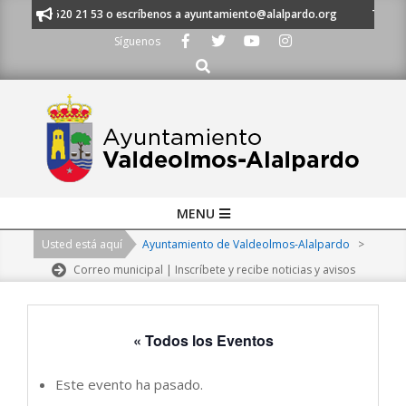
Skip
 al 91 620 21 53 o escríbenos a ayuntamiento@alalpardo.org
TE ESCUC
to
Síguenos
content
Buscar
Primary
MENU
Navigation
Usted está aquí
Ayuntamiento de Valdeolmos-Alalpardo
>
Menu
Correo municipal | Inscríbete y recibe noticias y avisos
« Todos los Eventos
Este evento ha pasado.