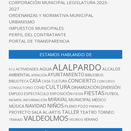
CORPORACIÓN MUNICIPAL LEGISLATURA 2023-
2027
ORDENANZAS Y NORMATIVA MUNICIPAL
URBANISMO
IMPUESTOS MUNICIPALES
PERFIL DEL CONTRATANTE
PORTAL DE TRANSPARENCIA
ESTAMOS HABLANDO DE
ALALPARDO
AGUA
ALCALDE
ACTIVIDADES
012
AYUNTAMIENTO
AMBIENTAL
BIBLIOBUS
ATENCIÓN
CONCIERTO
CASA
BIBLIOTECA
CASA CULTURA
CONCURSO
CULTURA
DINAMIZACIÓN
DIVERSIÓN
COVID
CONSULTORIO
FIESTAS
EXPOSICIÓN
FUTBOL
EMPLEO
ESPECTÁCULO
FIESTA
MIRAVAL
MUNICIPAL
MÉDICO
INFANTIL
INFORMACIÓN
NIÑOS
NAVIDAD
MÚSICA
PLENO
POZO
PREMIOS
TALLER
TEATRO
PROYECTO
SALA AL-ARTIS
TORNEO
VALDEOLMOS
VERANO
TRABAJO
VECINOS