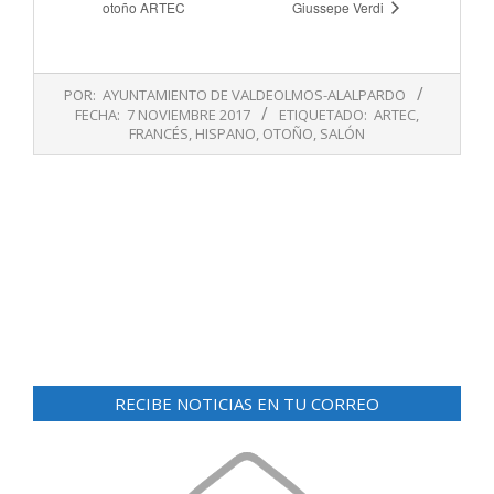
otoño ARTEC
Giussepe Verdi
2017-
POR:
AYUNTAMIENTO DE VALDEOLMOS-ALALPARDO
11-
FECHA:
7 NOVIEMBRE 2017
ETIQUETADO:
ARTEC
,
07
FRANCÉS
,
HISPANO
,
OTOÑO
,
SALÓN
RECIBE NOTICIAS EN TU CORREO