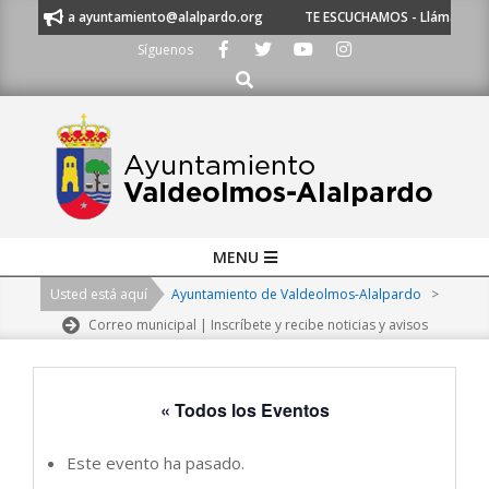
Skip
críbenos a ayuntamiento@alalpardo.org
TE ESCUCHAMOS - Llámanos al 91
to
Síguenos
content
Buscar
Primary
MENU
Navigation
Usted está aquí
Ayuntamiento de Valdeolmos-Alalpardo
>
Menu
Correo municipal | Inscríbete y recibe noticias y avisos
« Todos los Eventos
Este evento ha pasado.