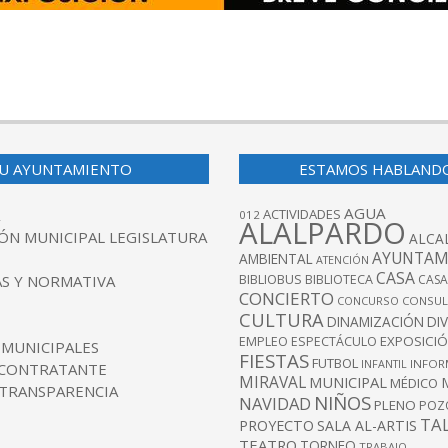
U AYUNTAMIENTO
ESTAMOS HABLAND
AGUA
ACTIVIDADES
012
ALALPARDO
ÓN MUNICIPAL LEGISLATURA
ALCA
AYUNTAM
AMBIENTAL
ATENCIÓN
CASA
BIBLIOBUS
S Y NORMATIVA
BIBLIOTECA
CASA
CONCIERTO
CONCURSO
CONSUL
CULTURA
DINAMIZACIÓN
DI
EXPOSICI
EMPLEO
ESPECTÁCULO
 MUNICIPALES
FIESTAS
FUTBOL
INFANTIL
INFOR
 CONTRATANTE
MIRAVAL
MUNICIPAL
MÉDICO
 TRANSPARENCIA
NIÑOS
NAVIDAD
PLENO
POZ
TA
PROYECTO
SALA AL-ARTIS
TEATRO
TORNEO
TRABAJO