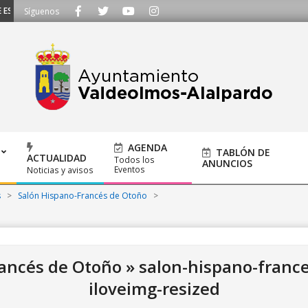
CUCHAMOS - Llámanos al 91 620 21 53 o escríbenos a ayuntamiento@alalpard
Síguenos
AGENDA
TABLÓN DE
ACTUALIDAD
Todos los
ANUNCIOS
Eventos
Noticias y avisos
s
>
Salón Hispano-Francés de Otoño
>
rancés de Otoño »
salon-hispano-franc
iloveimg-resized