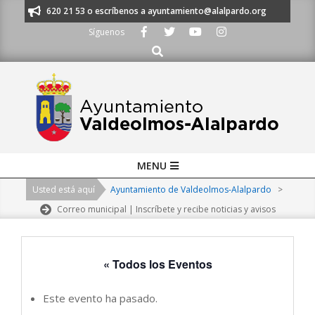
Skip
os al 91 620 21 53 o escríbenos a ayuntamiento@alalpardo.org
TE ESC
to
Síguenos
content
Buscar
Primary
MENU
Navigation
Usted está aquí
Ayuntamiento de Valdeolmos-Alalpardo
>
Menu
Correo municipal | Inscríbete y recibe noticias y avisos
« Todos los Eventos
Este evento ha pasado.