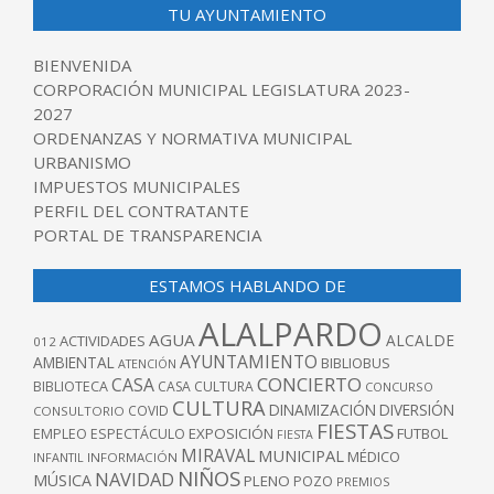
TU AYUNTAMIENTO
BIENVENIDA
CORPORACIÓN MUNICIPAL LEGISLATURA 2023-
2027
ORDENANZAS Y NORMATIVA MUNICIPAL
URBANISMO
IMPUESTOS MUNICIPALES
PERFIL DEL CONTRATANTE
PORTAL DE TRANSPARENCIA
ESTAMOS HABLANDO DE
ALALPARDO
AGUA
ALCALDE
ACTIVIDADES
012
AYUNTAMIENTO
AMBIENTAL
BIBLIOBUS
ATENCIÓN
CONCIERTO
CASA
BIBLIOTECA
CASA CULTURA
CONCURSO
CULTURA
DINAMIZACIÓN
DIVERSIÓN
COVID
CONSULTORIO
FIESTAS
EXPOSICIÓN
FUTBOL
EMPLEO
ESPECTÁCULO
FIESTA
MIRAVAL
MUNICIPAL
MÉDICO
INFANTIL
INFORMACIÓN
NIÑOS
NAVIDAD
MÚSICA
PLENO
POZO
PREMIOS