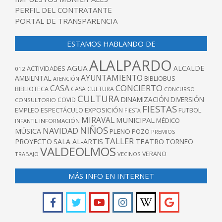
PERFIL DEL CONTRATANTE
PORTAL DE TRANSPARENCIA
ESTAMOS HABLANDO DE
ALALPARDO
AGUA
ALCALDE
ACTIVIDADES
012
AYUNTAMIENTO
AMBIENTAL
BIBLIOBUS
ATENCIÓN
CONCIERTO
CASA
BIBLIOTECA
CASA CULTURA
CONCURSO
CULTURA
DINAMIZACIÓN
DIVERSIÓN
COVID
CONSULTORIO
FIESTAS
EXPOSICIÓN
FUTBOL
EMPLEO
ESPECTÁCULO
FIESTA
MIRAVAL
MUNICIPAL
MÉDICO
INFANTIL
INFORMACIÓN
NIÑOS
NAVIDAD
MÚSICA
PLENO
POZO
PREMIOS
TALLER
TEATRO
PROYECTO
SALA AL-ARTIS
TORNEO
VALDEOLMOS
VERANO
TRABAJO
VECINOS
MÁS INFO EN INTERNET