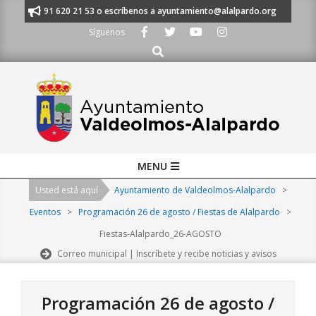
Skip
manos al 91 620 21 53 o escríbenos a ayuntamiento@alalpardo.org
TE 
to
Síguenos
content
Buscar
Primary
MENU
Navigation
Usted está aquí
Ayuntamiento de Valdeolmos-Alalpardo
>
Menu
Eventos
>
Programación 26 de agosto / Fiestas de Alalpardo
>
Fiestas-Alalpardo_26-AGOSTO
Correo municipal | Inscríbete y recibe noticias y avisos
Programación 26 de agosto /