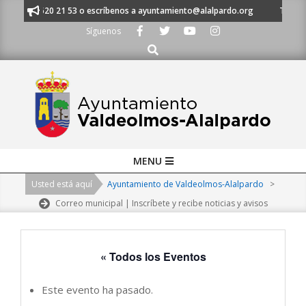
Skip
 al 91 620 21 53 o escríbenos a ayuntamiento@alalpardo.org
TE ESCUC
to
Síguenos
content
Buscar
Primary
MENU
Navigation
Usted está aquí
Ayuntamiento de Valdeolmos-Alalpardo
>
Menu
Correo municipal | Inscríbete y recibe noticias y avisos
« Todos los Eventos
Este evento ha pasado.