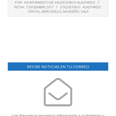
POR:
AYUNTAMIENTO DE VALDEOLMOS-ALALPARDO
12-
FECHA:
5 DICIEMBRE 2017
ETIQUETADO:
ALALPARDO
,
05
CRISTAL
,
MERCADILLO
,
NAVIDEÑO
,
SALA
RECIBE NOTICIAS EN TU CORREO
Con frecuencia enviamos información a ciudadanos y