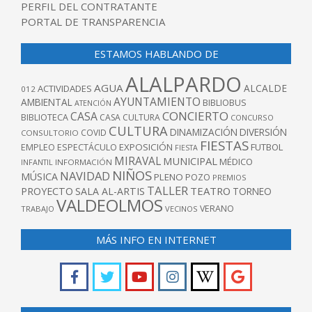
PERFIL DEL CONTRATANTE
PORTAL DE TRANSPARENCIA
ESTAMOS HABLANDO DE
ALALPARDO
AGUA
ALCALDE
ACTIVIDADES
012
AYUNTAMIENTO
AMBIENTAL
BIBLIOBUS
ATENCIÓN
CONCIERTO
CASA
BIBLIOTECA
CASA CULTURA
CONCURSO
CULTURA
DINAMIZACIÓN
DIVERSIÓN
COVID
CONSULTORIO
FIESTAS
EXPOSICIÓN
FUTBOL
EMPLEO
ESPECTÁCULO
FIESTA
MIRAVAL
MUNICIPAL
MÉDICO
INFANTIL
INFORMACIÓN
NIÑOS
NAVIDAD
MÚSICA
PLENO
POZO
PREMIOS
TALLER
TEATRO
PROYECTO
SALA AL-ARTIS
TORNEO
VALDEOLMOS
VERANO
TRABAJO
VECINOS
MÁS INFO EN INTERNET