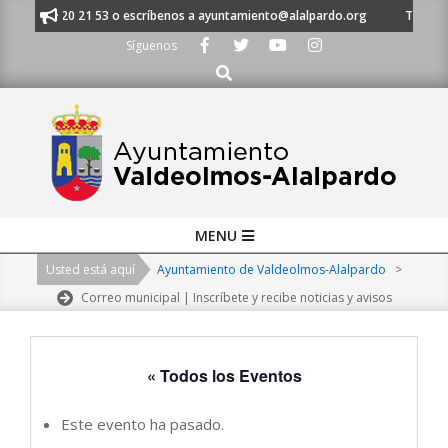
Skip
al 91 620 21 53 o escríbenos a ayuntamiento@alalpardo.org
TE ESCUCH
to
Síguenos
content
Buscar
Primary
MENU
Navigation
Usted está aquí
Ayuntamiento de Valdeolmos-Alalpardo
>
Menu
Correo municipal | Inscríbete y recibe noticias y avisos
« Todos los Eventos
Este evento ha pasado.