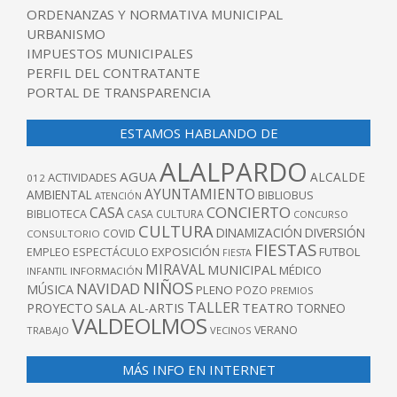
ORDENANZAS Y NORMATIVA MUNICIPAL
URBANISMO
IMPUESTOS MUNICIPALES
PERFIL DEL CONTRATANTE
PORTAL DE TRANSPARENCIA
ESTAMOS HABLANDO DE
ALALPARDO
AGUA
ALCALDE
ACTIVIDADES
012
AYUNTAMIENTO
AMBIENTAL
BIBLIOBUS
ATENCIÓN
CONCIERTO
CASA
BIBLIOTECA
CASA CULTURA
CONCURSO
CULTURA
DINAMIZACIÓN
DIVERSIÓN
COVID
CONSULTORIO
FIESTAS
EXPOSICIÓN
FUTBOL
EMPLEO
ESPECTÁCULO
FIESTA
MIRAVAL
MUNICIPAL
MÉDICO
INFANTIL
INFORMACIÓN
NIÑOS
NAVIDAD
MÚSICA
PLENO
POZO
PREMIOS
TALLER
TEATRO
PROYECTO
SALA AL-ARTIS
TORNEO
VALDEOLMOS
VERANO
TRABAJO
VECINOS
MÁS INFO EN INTERNET