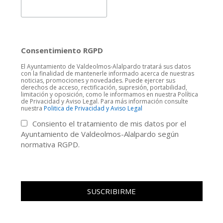
Consentimiento RGPD
El Ayuntamiento de Valdeolmos-Alalpardo tratará sus datos
con la finalidad de mantenerle informado acerca de nuestras
noticias, promociones y novedades. Puede ejercer sus
derechos de acceso, rectificación, supresión, portabilidad,
limitación y oposición, como le informamos en nuestra Política
de Privacidad y Aviso Legal. Para más información consulte
nuestra
Politica de Privacidad y Aviso Legal
Consiento el tratamiento de mis datos por el
Ayuntamiento de Valdeolmos-Alalpardo según
normativa RGPD.