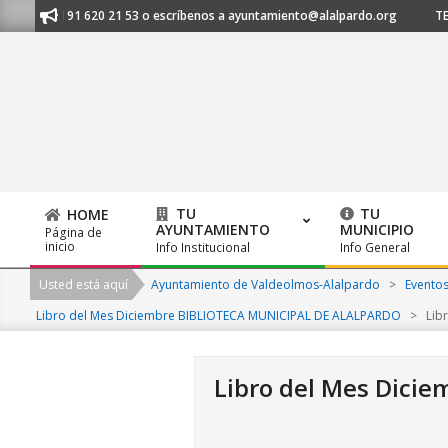
Skip
manos al 91 620 21 53 o escríbenos a ayuntamiento@alalpardo.org
TE E
to
content
TU
TU
HOME
AYUNTAMIENTO
MUNICIPIO
Página de
Primary
inicio
Info Institucional
Info General
Navigation
Usted está aquí
Ayuntamiento de Valdeolmos-Alalpardo
>
Evento
Menu
Libro del Mes Diciembre BIBLIOTECA MUNICIPAL DE ALALPARDO
>
Lib
Libro del Mes Dici