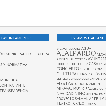
U AYUNTAMIENTO
ESTAMOS HABLAND
AGUA
ACTIVIDADES
012
ALALPARDO
ÓN MUNICIPAL LEGISLATURA
ALCA
AYUNTAM
AMBIENTAL
ATENCIÓN
CASA
BIBLIOBUS
S Y NORMATIVA
BIBLIOTECA
CASA
CONCIERTO
CONCURSO
CONSUL
CULTURA
DINAMIZACIÓN
DI
EXPOSICI
EMPLEO
ESPECTÁCULO
 MUNICIPALES
FIESTAS
FUTBOL
INFANTIL
INFOR
 CONTRATANTE
MIRAVAL
MUNICIPAL
MÉDICO
 TRANSPARENCIA
NIÑOS
NAVIDAD
PLENO
POZ
TA
PROYECTO
SALA AL-ARTIS
TEATRO
TORNEO
TRABAJO