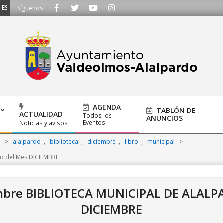
SCUCHAMOS - Llámanos al 91 620 21 53 o escríbenos a ayuntamiento@alalpar
Síguenos
AGENDA
TABLÓN DE
ACTUALIDAD
Todos los
ANUNCIOS
Eventos
Noticias y avisos
s
>
alalpardo
,
biblioteca
,
diciembre
,
libro
,
municipal
>
ro del Mes DICIEMBRE
embre BIBLIOTECA MUNICIPAL DE ALAL
DICIEMBRE