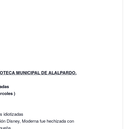
LIOTECA MUNICIPAL DE ALALPARDO.
hadas
coles )
 idiotizadas
ión Disney, Moderna fue hechizada con
queña.