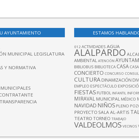
U AYUNTAMIENTO
ESTAMOS HABLAND
AGUA
ACTIVIDADES
012
ALALPARDO
ÓN MUNICIPAL LEGISLATURA
ALCA
AYUNTAM
AMBIENTAL
ATENCIÓN
CASA
BIBLIOBUS
S Y NORMATIVA
BIBLIOTECA
CASA
CONCIERTO
CONCURSO
CONSUL
CULTURA
DINAMIZACIÓN
DI
EXPOSICI
EMPLEO
ESPECTÁCULO
 MUNICIPALES
FIESTAS
FUTBOL
INFANTIL
INFOR
 CONTRATANTE
MIRAVAL
MUNICIPAL
MÉDICO
 TRANSPARENCIA
NIÑOS
NAVIDAD
PLENO
POZ
TA
PROYECTO
SALA AL-ARTIS
TEATRO
TORNEO
TRABAJO
VALDEOLMOS
VECINOS