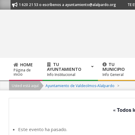
Skip
s al 91 620 21 53 o escríbenos a ayuntamiento@alalpardo.org
TE ESCU
to
content
TU
TU
HOME
AYUNTAMIENTO
MUNICIPIO
Página de
Primary
inicio
Info Institucional
Info General
Navigation
Usted está aquí
Ayuntamiento de Valdeolmos-Alalpardo
>
Menu
« Todos l
Este evento ha pasado.