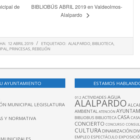
cipal de
BIBLIOBÚS ABRIL 2019 en Valdeolmos-
Alalpardo
HA:
12 ABRIL 2019
ETIQUETADO:
ALALPARDO
,
BIBLIOTECA
,
IPAL
,
PRINCESAS
,
REBELIÓN
U AYUNTAMIENTO
ESTAMOS HABLAND
AGUA
ACTIVIDADES
012
ALALPARDO
ÓN MUNICIPAL LEGISLATURA
ALCA
AYUNTAM
AMBIENTAL
ATENCIÓN
CASA
BIBLIOBUS
S Y NORMATIVA
BIBLIOTECA
CASA
CONCIERTO
CONCURSO
CONSUL
CULTURA
DINAMIZACIÓN
DI
EXPOSICI
EMPLEO
ESPECTÁCULO
 MUNICIPALES