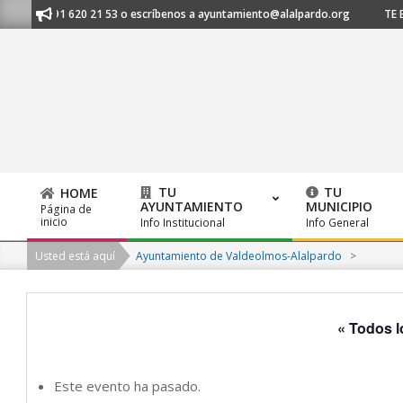
Skip
os al 91 620 21 53 o escríbenos a ayuntamiento@alalpardo.org
TE ESCU
to
content
TU
TU
HOME
AYUNTAMIENTO
MUNICIPIO
Página de
Primary
inicio
Info Institucional
Info General
Navigation
Usted está aquí
Ayuntamiento de Valdeolmos-Alalpardo
>
Menu
« Todos l
Este evento ha pasado.