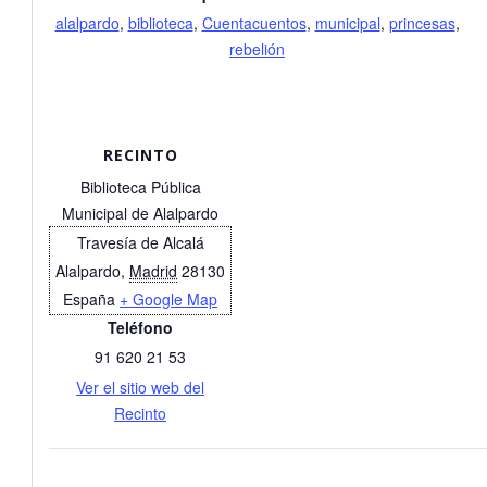
alalpardo
,
biblioteca
,
Cuentacuentos
,
municipal
,
princesas
,
rebelión
RECINTO
Biblioteca Pública
Municipal de Alalpardo
Travesía de Alcalá
Alalpardo
,
Madrid
28130
España
+ Google Map
Teléfono
91 620 21 53
Ver el sitio web del
Recinto